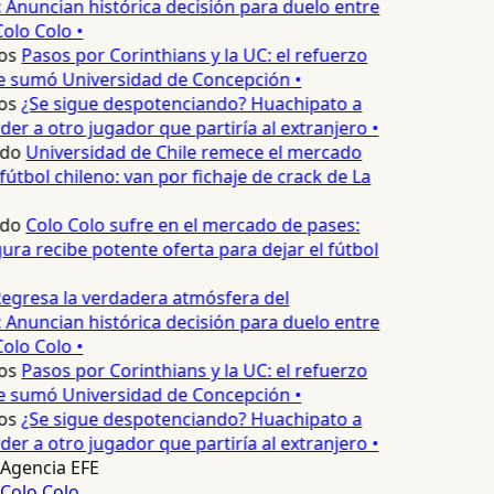
 Anuncian histórica decisión para duelo entre
olo Colo •
os
Pasos por Corinthians y la UC: el refuerzo
e sumó Universidad de Concepción •
os
¿Se sigue despotenciando? Huachipato a
er a otro jugador que partiría al extranjero •
edo
Universidad de Chile remece el mercado
fútbol chileno: van por fichaje de crack de La
edo
Colo Colo sufre en el mercado de pases:
ura recibe potente oferta para dejar el fútbol
egresa la verdadera atmósfera del
 Anuncian histórica decisión para duelo entre
olo Colo •
os
Pasos por Corinthians y la UC: el refuerzo
e sumó Universidad de Concepción •
os
¿Se sigue despotenciando? Huachipato a
er a otro jugador que partiría al extranjero •
Agencia EFE
Colo Colo