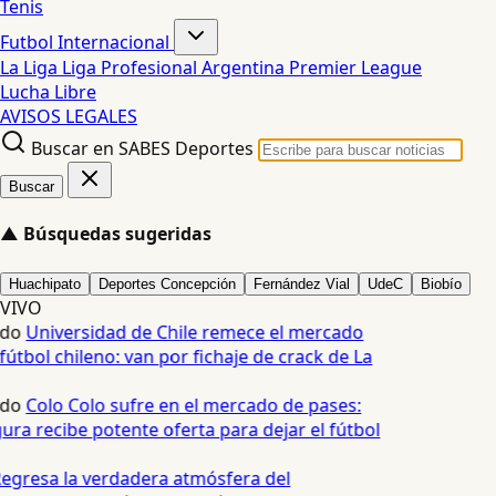
Tenis
Futbol Internacional
La Liga
Liga Profesional Argentina
Premier League
Lucha Libre
AVISOS LEGALES
Buscar en SABES Deportes
Buscar
▲
Búsquedas sugeridas
Huachipato
Deportes Concepción
Fernández Vial
UdeC
Biobío
VIVO
edo
Universidad de Chile remece el mercado
fútbol chileno: van por fichaje de crack de La
edo
Colo Colo sufre en el mercado de pases:
ura recibe potente oferta para dejar el fútbol
egresa la verdadera atmósfera del