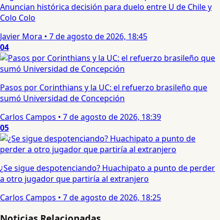
Anuncian histórica decisión para duelo entre U de Chile y
Colo Colo
Javier Mora
•
7 de agosto de 2026, 18:45
04
Pasos por Corinthians y la UC: el refuerzo brasileño que
sumó Universidad de Concepción
Carlos Campos
•
7 de agosto de 2026, 18:39
05
¿Se sigue despotenciando? Huachipato a punto de perder
a otro jugador que partiría al extranjero
Carlos Campos
•
7 de agosto de 2026, 18:25
Noticias Relacionadas