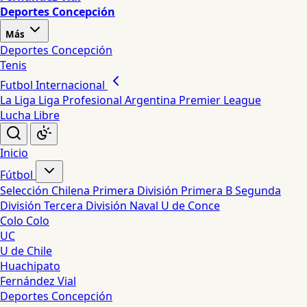
Deportes Concepción
Más
Deportes Concepción
Tenis
Futbol Internacional
La Liga
Liga Profesional Argentina
Premier League
Lucha Libre
Inicio
Fútbol
Selección Chilena
Primera División
Primera B
Segunda
División
Tercera División
Naval
U de Conce
Colo Colo
UC
U de Chile
Huachipato
Fernández Vial
Deportes Concepción