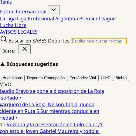
Tenis
Futbol Internacional
La Liga
Liga Profesional Argentina
Premier League
Lucha Libre
AVISOS LEGALES
Buscar en SABES Deportes
Buscar
▲
Búsquedas sugeridas
Huachipato
Deportes Concepción
Fernández Vial
UdeC
Biobío
VIVO
laudio Bravo se pone a disposición de La Roja
 soñado •
xarquero de La Roja, Nelson Tapia, queda
cidente en Ruta 5 Sur mientras conducía en
iedad •
do
Vozinha y la presentación en Colo Colo: ¿Y
n esto el joven Gabriel Maureira y todo el