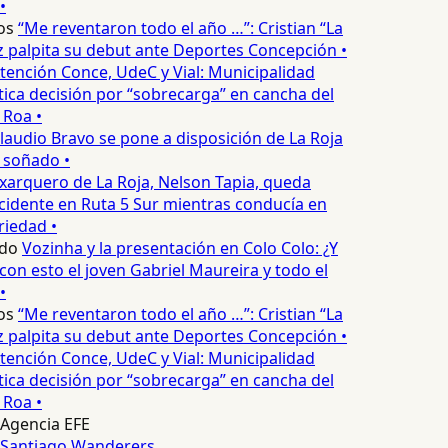
•
os
“Me reventaron todo el año …”: Cristian “La
palpita su debut ante Deportes Concepción •
tención Conce, UdeC y Vial: Municipalidad
ica decisión por “sobrecarga” en cancha del
 Roa •
laudio Bravo se pone a disposición de La Roja
 soñado •
xarquero de La Roja, Nelson Tapia, queda
cidente en Ruta 5 Sur mientras conducía en
iedad •
do
Vozinha y la presentación en Colo Colo: ¿Y
n esto el joven Gabriel Maureira y todo el
•
os
“Me reventaron todo el año …”: Cristian “La
palpita su debut ante Deportes Concepción •
tención Conce, UdeC y Vial: Municipalidad
ica decisión por “sobrecarga” en cancha del
 Roa •
Agencia EFE
Santiago Wanderers