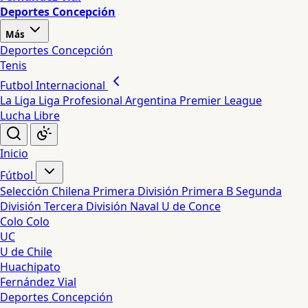
Deportes Concepción
Más
Deportes Concepción
Tenis
Futbol Internacional
La Liga
Liga Profesional Argentina
Premier League
Lucha Libre
Inicio
Fútbol
Selección Chilena
Primera División
Primera B
Segunda
División
Tercera División
Naval
U de Conce
Colo Colo
UC
U de Chile
Huachipato
Fernández Vial
Deportes Concepción