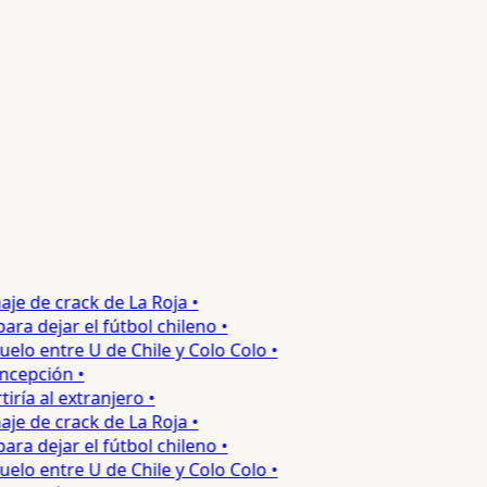
e de crack de La Roja •
 dejar el fútbol chileno •
o entre U de Chile y Colo Colo •
epción •
a al extranjero •
e de crack de La Roja •
 dejar el fútbol chileno •
o entre U de Chile y Colo Colo •