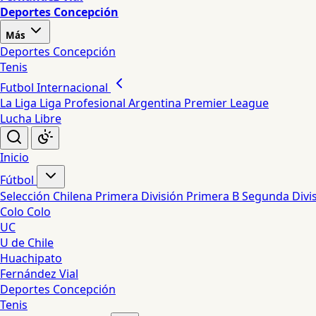
Deportes Concepción
Más
Deportes Concepción
Tenis
Futbol Internacional
La Liga
Liga Profesional Argentina
Premier League
Lucha Libre
Inicio
Fútbol
Selección Chilena
Primera División
Primera B
Segunda Divi
Colo Colo
UC
U de Chile
Huachipato
Fernández Vial
Deportes Concepción
Tenis