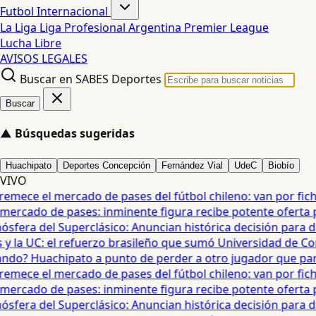
Futbol Internacional
La Liga
Liga Profesional Argentina
Premier League
Lucha Libre
AVISOS LEGALES
Buscar en SABES Deportes
Buscar
▲
Búsquedas sugeridas
Huachipato
Deportes Concepción
Fernández Vial
UdeC
Biobío
VIVO
mece el mercado de pases del fútbol chileno: van por fichaj
ercado de pases: inminente figura recibe potente oferta para
era del Superclásico: Anuncian histórica decisión para duel
 la UC: el refuerzo brasileño que sumó Universidad de Conc
o? Huachipato a punto de perder a otro jugador que partirí
mece el mercado de pases del fútbol chileno: van por fichaj
ercado de pases: inminente figura recibe potente oferta para
era del Superclásico: Anuncian histórica decisión para duel