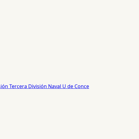
sión
Tercera División
Naval
U de Conce