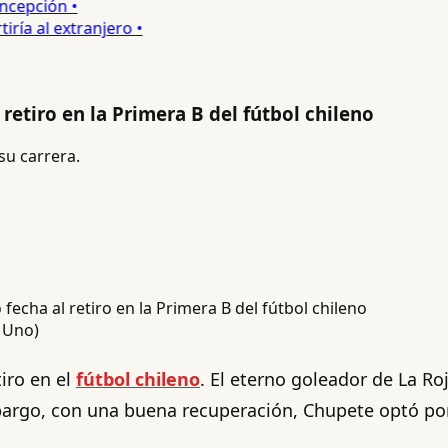
epción •
a al extranjero •
retiro en la Primera B del fútbol chileno
su carrera.
a Uno)
tiro en el
fútbol chileno
. El eterno goleador de La Ro
mbargo, con una buena recuperación, Chupete optó por