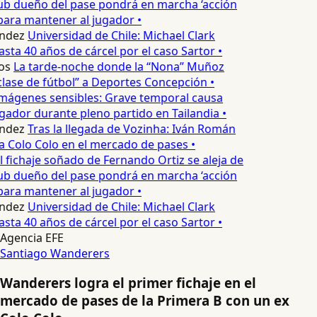
ub dueño del pase pondrá en marcha ‘acción
para mantener al jugador •
ndez
Universidad de Chile: Michael Clark
asta 40 años de cárcel por el caso Sartor •
os
La tarde-noche donde la “Nona” Muñoz
lase de fútbol” a Deportes Concepción •
mágenes sensibles: Grave temporal causa
ador durante pleno partido en Tailandia •
ndez
Tras la llegada de Vozinha: Iván Román
a Colo Colo en el mercado de pases •
l fichaje soñado de Fernando Ortiz se aleja de
ub dueño del pase pondrá en marcha ‘acción
para mantener al jugador •
ndez
Universidad de Chile: Michael Clark
asta 40 años de cárcel por el caso Sartor •
Agencia EFE
Santiago Wanderers
Wanderers logra el primer fichaje en el
mercado de pases de la Primera B con un ex