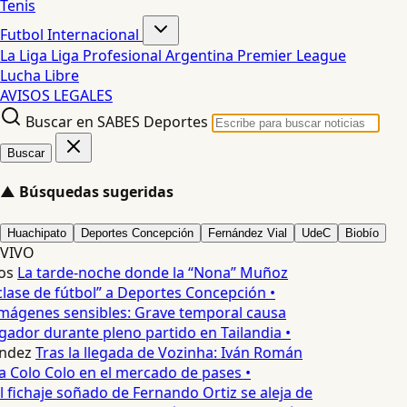
Tenis
Futbol Internacional
La Liga
Liga Profesional Argentina
Premier League
Lucha Libre
AVISOS LEGALES
Buscar en SABES Deportes
Buscar
▲
Búsquedas sugeridas
Huachipato
Deportes Concepción
Fernández Vial
UdeC
Biobío
VIVO
os
La tarde-noche donde la “Nona” Muñoz
lase de fútbol” a Deportes Concepción •
mágenes sensibles: Grave temporal causa
ador durante pleno partido en Tailandia •
ndez
Tras la llegada de Vozinha: Iván Román
a Colo Colo en el mercado de pases •
l fichaje soñado de Fernando Ortiz se aleja de