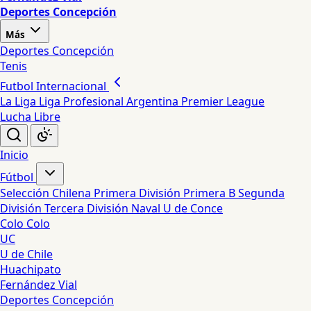
Deportes Concepción
Más
Deportes Concepción
Tenis
Futbol Internacional
La Liga
Liga Profesional Argentina
Premier League
Lucha Libre
Inicio
Fútbol
Selección Chilena
Primera División
Primera B
Segunda
División
Tercera División
Naval
U de Conce
Colo Colo
UC
U de Chile
Huachipato
Fernández Vial
Deportes Concepción