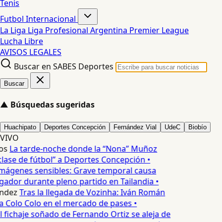
Tenis
Futbol Internacional
La Liga
Liga Profesional Argentina
Premier League
Lucha Libre
AVISOS LEGALES
Buscar en SABES Deportes
Buscar
▲
Búsquedas sugeridas
Huachipato
Deportes Concepción
Fernández Vial
UdeC
Biobío
VIVO
os
La tarde-noche donde la “Nona” Muñoz
lase de fútbol” a Deportes Concepción •
mágenes sensibles: Grave temporal causa
ador durante pleno partido en Tailandia •
ndez
Tras la llegada de Vozinha: Iván Román
a Colo Colo en el mercado de pases •
l fichaje soñado de Fernando Ortiz se aleja de