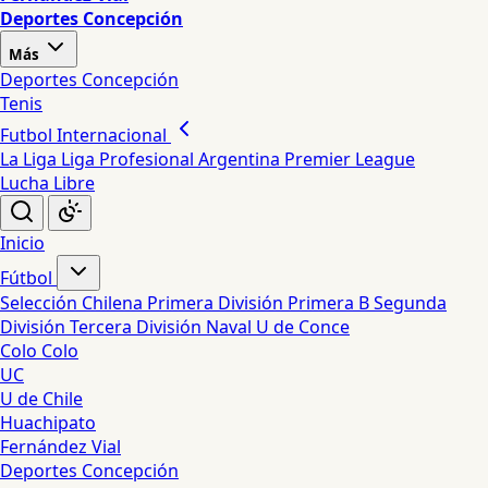
Deportes Concepción
Más
Deportes Concepción
Tenis
Futbol Internacional
La Liga
Liga Profesional Argentina
Premier League
Lucha Libre
Inicio
Fútbol
Selección Chilena
Primera División
Primera B
Segunda
División
Tercera División
Naval
U de Conce
Colo Colo
UC
U de Chile
Huachipato
Fernández Vial
Deportes Concepción