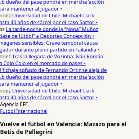
ub dueño del pase pondrá en marcha ‘acción
para mantener al jugador •
ndez
Universidad de Chile: Michael Clark
asta 40 años de cárcel por el caso Sartor •
os
La tarde-noche donde la “Nona” Muñoz
lase de fútbol” a Deportes Concepción •
mágenes sensibles: Grave temporal causa
ador durante pleno partido en Tailandia •
ndez
Tras la llegada de Vozinha: Iván Román
a Colo Colo en el mercado de pases •
l fichaje soñado de Fernando Ortiz se aleja de
ub dueño del pase pondrá en marcha ‘acción
para mantener al jugador •
ndez
Universidad de Chile: Michael Clark
asta 40 años de cárcel por el caso Sartor •
Agencia EFE
Futbol Internacional
Vuelve el fútbol en Valencia: Mazazo para el
Betis de Pellegrini