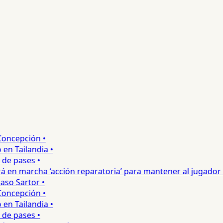
oncepción •
 Tailandia •
e pases •
 en marcha ‘acción reparatoria’ para mantener al jugador •
so Sartor •
oncepción •
 Tailandia •
e pases •