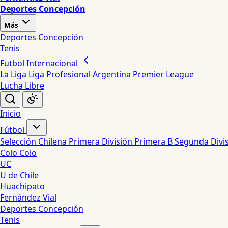
Deportes Concepción
Más
Deportes Concepción
Tenis
Futbol Internacional
La Liga
Liga Profesional Argentina
Premier League
Lucha Libre
Inicio
Fútbol
Selección Chilena
Primera División
Primera B
Segunda Divi
Colo Colo
UC
U de Chile
Huachipato
Fernández Vial
Deportes Concepción
Tenis