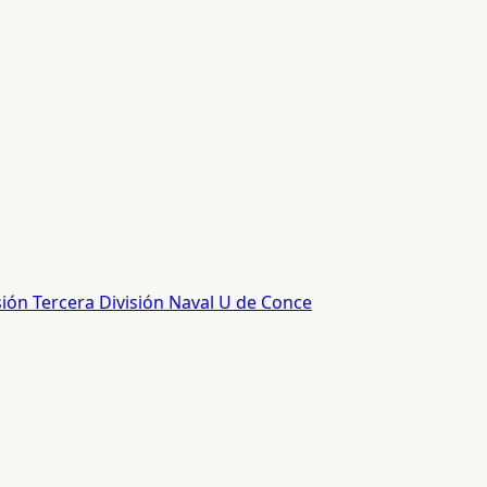
sión
Tercera División
Naval
U de Conce