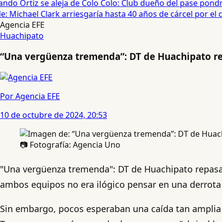
ndo Ortiz se aleja de Colo Colo: Club dueño del pase pondrá
 Michael Clark arriesgaría hasta 40 años de cárcel por el ca
Agencia EFE
Huachipato
“Una vergüenza tremenda”: DT de Huachipato re
Por Agencia EFE
10 de octubre de 2024, 20:53
📷 Fotografía: Agencia Uno
"Una vergüenza tremenda": DT de Huachipato repasa g
ambos equipos no era ilógico pensar en una derrota 
Sin embargo, pocos esperaban una caída tan amplia 