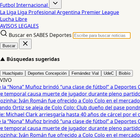
Futbol Internacional
La Liga
Liga Profesional Argentina
Premier League
Lucha Libre
AVISOS LEGALES
Buscar en SABES Deportes
Buscar
▲
Búsquedas sugeridas
Huachipato
Deportes Concepción
Fernández Vial
UdeC
Biobío
VIVO
a “Nona” Muñoz brindó “una clase de fútbol” a Deportes C
temporal causa muerte de jugador durante pleno partido en
ozinha: Iván Román fue ofrecido a Colo Colo en el mercado d
ndo Ortiz se aleja de Colo Colo: Club dueño del pase pondrá
 Michael Clark arriesgaría hasta 40 años de cárcel por el ca
a “Nona” Muñoz brindó “una clase de fútbol” a Deportes C
temporal causa muerte de jugador durante pleno partido en
ozinha: Iván Román fue ofrecido a Colo Colo en el mercado d