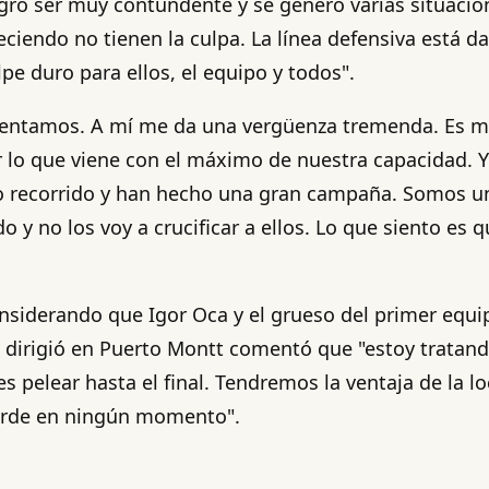
ogró ser muy contundente y se generó varias situaci
endo no tienen la culpa. La línea defensiva está da
e duro para ellos, el equipo y todos".
mentamos. A mí me da una vergüenza tremenda. Es mi 
r lo que viene con el máximo de nuestra capacidad. 
 recorrido y han hecho una gran campaña. Somos un
y no los voy a crucificar a ellos. Lo que siento es q
onsiderando que Igor Oca y el grueso del primer equi
e dirigió en Puerto Montt comentó que "estoy tratand
 pelear hasta el final. Tendremos la ventaja de la l
ierde en ningún momento".