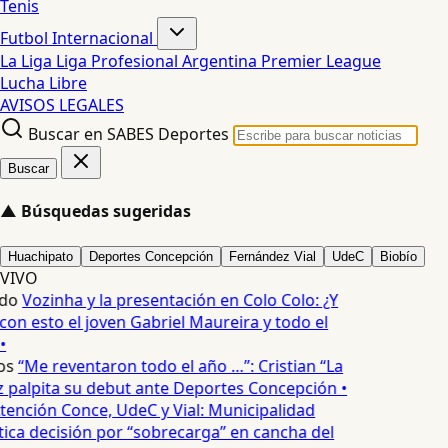
Tenis
Futbol Internacional
La Liga
Liga Profesional Argentina
Premier League
Lucha Libre
AVISOS LEGALES
Buscar en SABES Deportes
Buscar
▲
Búsquedas sugeridas
Huachipato
Deportes Concepción
Fernández Vial
UdeC
Biobío
VIVO
do
Vozinha y la presentación en Colo Colo: ¿Y
n esto el joven Gabriel Maureira y todo el
•
os
“Me reventaron todo el año …”: Cristian “La
palpita su debut ante Deportes Concepción •
tención Conce, UdeC y Vial: Municipalidad
ica decisión por “sobrecarga” en cancha del