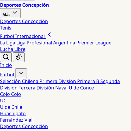
Deportes Concepción
Más
Deportes Concepción
Tenis
Futbol Internacional
La Liga
Liga Profesional Argentina
Premier League
Lucha Libre
Inicio
Fútbol
Selección Chilena
Primera División
Primera B
Segunda
División
Tercera División
Naval
U de Conce
Colo Colo
UC
U de Chile
Huachipato
Fernández Vial
Deportes Concepción