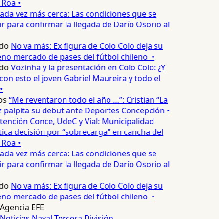
Roa •
ada vez más cerca: Las condiciones que se
 para confirmar la llegada de Darío Osorio al
do
No va más: Ex figura de Colo Colo deja su
no mercado de pases del fútbol chileno •
do
Vozinha y la presentación en Colo Colo: ¿Y
n esto el joven Gabriel Maureira y todo el
•
os
“Me reventaron todo el año …”: Cristian “La
palpita su debut ante Deportes Concepción •
tención Conce, UdeC y Vial: Municipalidad
ica decisión por “sobrecarga” en cancha del
Roa •
ada vez más cerca: Las condiciones que se
 para confirmar la llegada de Darío Osorio al
do
No va más: Ex figura de Colo Colo deja su
no mercado de pases del fútbol chileno •
Agencia EFE
Noticias
Naval
Tercera División