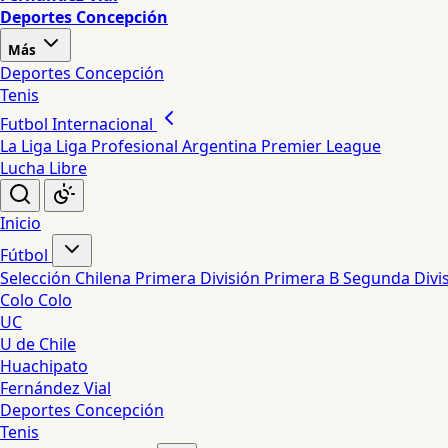
Deportes Concepción
Más
Deportes Concepción
Tenis
Futbol Internacional
La Liga
Liga Profesional Argentina
Premier League
Lucha Libre
Inicio
Fútbol
Selección Chilena
Primera División
Primera B
Segunda Divi
Colo Colo
UC
U de Chile
Huachipato
Fernández Vial
Deportes Concepción
Tenis