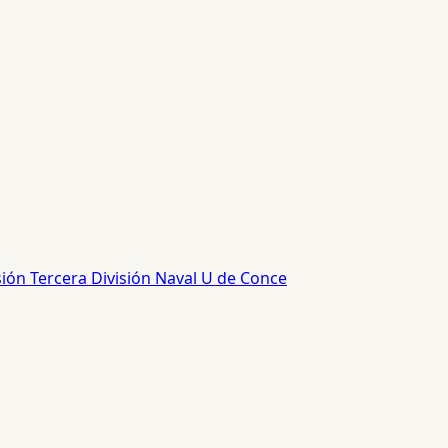
sión
Tercera División
Naval
U de Conce