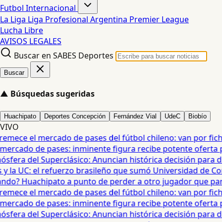
Futbol Internacional
La Liga
Liga Profesional Argentina
Premier League
Lucha Libre
AVISOS LEGALES
Buscar en SABES Deportes
Buscar
▲
Búsquedas sugeridas
Huachipato
Deportes Concepción
Fernández Vial
UdeC
Biobío
VIVO
mece el mercado de pases del fútbol chileno: van por fichaj
ercado de pases: inminente figura recibe potente oferta para
era del Superclásico: Anuncian histórica decisión para duel
 la UC: el refuerzo brasileño que sumó Universidad de Conc
o? Huachipato a punto de perder a otro jugador que partirí
mece el mercado de pases del fútbol chileno: van por fichaj
ercado de pases: inminente figura recibe potente oferta para
era del Superclásico: Anuncian histórica decisión para duel