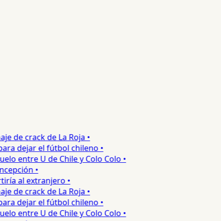
e de crack de La Roja •
 dejar el fútbol chileno •
o entre U de Chile y Colo Colo •
epción •
a al extranjero •
e de crack de La Roja •
 dejar el fútbol chileno •
o entre U de Chile y Colo Colo •