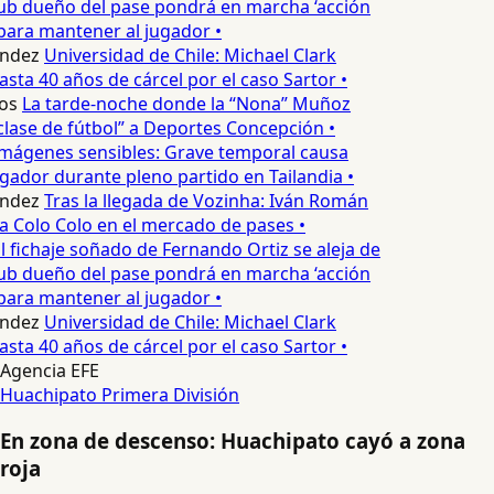
lub dueño del pase pondrá en marcha ‘acción
para mantener al jugador •
ndez
Universidad de Chile: Michael Clark
asta 40 años de cárcel por el caso Sartor •
os
La tarde-noche donde la “Nona” Muñoz
lase de fútbol” a Deportes Concepción •
mágenes sensibles: Grave temporal causa
ador durante pleno partido en Tailandia •
ndez
Tras la llegada de Vozinha: Iván Román
a Colo Colo en el mercado de pases •
l fichaje soñado de Fernando Ortiz se aleja de
lub dueño del pase pondrá en marcha ‘acción
para mantener al jugador •
ndez
Universidad de Chile: Michael Clark
asta 40 años de cárcel por el caso Sartor •
Agencia EFE
Huachipato
Primera División
En zona de descenso: Huachipato cayó a zona
roja