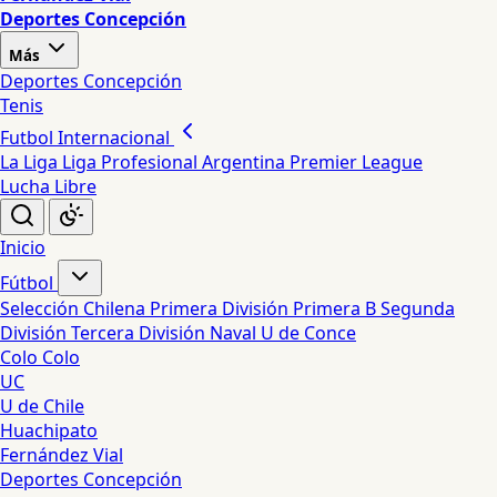
Deportes Concepción
Más
Deportes Concepción
Tenis
Futbol Internacional
La Liga
Liga Profesional Argentina
Premier League
Lucha Libre
Inicio
Fútbol
Selección Chilena
Primera División
Primera B
Segunda
División
Tercera División
Naval
U de Conce
Colo Colo
UC
U de Chile
Huachipato
Fernández Vial
Deportes Concepción