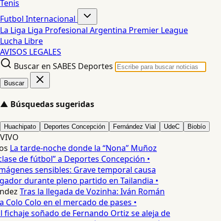
Tenis
Futbol Internacional
La Liga
Liga Profesional Argentina
Premier League
Lucha Libre
AVISOS LEGALES
Buscar en SABES Deportes
Buscar
▲
Búsquedas sugeridas
Huachipato
Deportes Concepción
Fernández Vial
UdeC
Biobío
VIVO
os
La tarde-noche donde la “Nona” Muñoz
lase de fútbol” a Deportes Concepción •
mágenes sensibles: Grave temporal causa
ador durante pleno partido en Tailandia •
ndez
Tras la llegada de Vozinha: Iván Román
a Colo Colo en el mercado de pases •
l fichaje soñado de Fernando Ortiz se aleja de