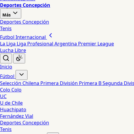
Deportes Concepción
Más
Deportes Concepción
Tenis
Futbol Internacional
La Liga
Liga Profesional Argentina
Premier League
Lucha Libre
Inicio
Fútbol
Selección Chilena
Primera División
Primera B
Segunda Divi
Colo Colo
UC
U de Chile
Huachipato
Fernández Vial
Deportes Concepción
Tenis