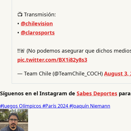
📺 Transmisión:
•
@chilevision
•
@clarosports
‼️🚨 (No podemos asegurar que dichos medios
pic.twitter.com/BX1i82y8s3
— Team Chile (@TeamChile_COCH)
August 3,
Síguenos en el Instagram de
Sabes Deportes
para
#Juegos Olímpicos
#París 2024
#Joaquín Niemann