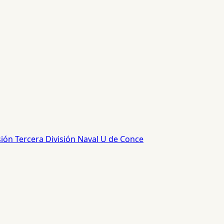
sión
Tercera División
Naval
U de Conce