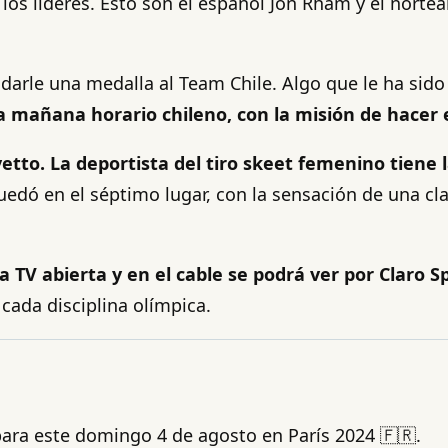
e los líderes. Esto son el español Jon Rham y el nor
a darle una medalla al Team Chile. Algo que le ha sid
a mañana horario chileno, con la misión de hacer 
etto. La deportista del tiro skeet femenino tiene l
uedó en el séptimo lugar, con la sensación de una clas
la TV abierta y en el cable se podrá ver por Claro S
ada disciplina olímpica.
para este domingo 4 de agosto en París 2024 🇫🇷.