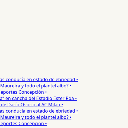
s conducía en estado de ebriedad •
ureira y todo el plantel albo? •
portes Concepción •
 en cancha del Estadio Ester Roa •
 Darío Osorio al AC Milan •
s conducía en estado de ebriedad •
ureira y todo el plantel albo? •
portes Concepción •