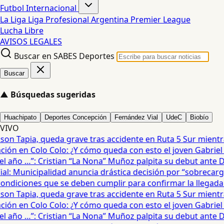
Futbol Internacional
La Liga
Liga Profesional Argentina
Premier League
Lucha Libre
AVISOS LEGALES
Buscar en SABES Deportes
Buscar
▲
Búsquedas sugeridas
Huachipato
Deportes Concepción
Fernández Vial
UdeC
Biobío
VIVO
on Tapia, queda grave tras accidente en Ruta 5 Sur mientra
ón en Colo Colo: ¿Y cómo queda con esto el joven Gabriel Ma
 año …”: Cristian “La Nona” Muñoz palpita su debut ante De
: Municipalidad anuncia drástica decisión por “sobrecarga”
diciones que se deben cumplir para confirmar la llegada de
on Tapia, queda grave tras accidente en Ruta 5 Sur mientra
ón en Colo Colo: ¿Y cómo queda con esto el joven Gabriel Ma
 año …”: Cristian “La Nona” Muñoz palpita su debut ante De