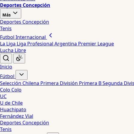
Deportes Concepción
Más
Deportes Concepción
Tenis
Futbol Internacional
La Liga
Liga Profesional Argentina
Premier League
Lucha Libre
Inicio
Fútbol
Selección Chilena
Primera División
Primera B
Segunda Divi
Colo Colo
UC
U de Chile
Huachipato
Fernández Vial
Deportes Concepción
Tenis