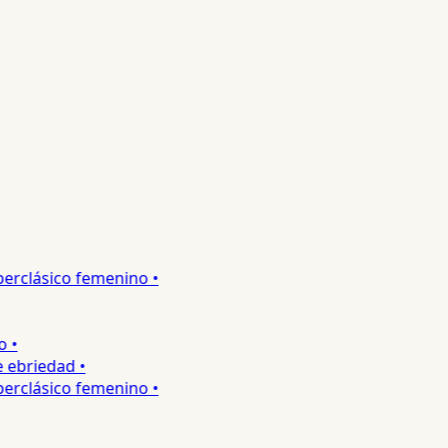
rclásico femenino •
•
briedad •
rclásico femenino •