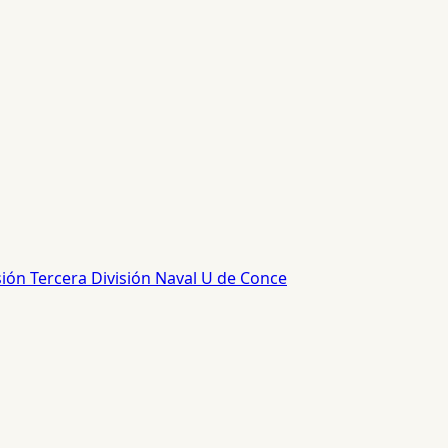
sión
Tercera División
Naval
U de Conce