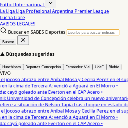
Futbol Internacional
La Liga
Liga Profesional Argentina
Premier League
Lucha Libre
AVISOS LEGALES
Buscar en SABES Deportes
Buscar
▲
Búsquedas sugeridas
Huachipato
Deportes Concepción
Fernández Vial
UdeC
Biobío
VIVO
jocoso abrazo entre Aníbal Mosa y Cecilia Perez en el supe
 la cima de Tercera A: venció a Aguará en El Morro •
: cayó goleado ante Everton en el CAP Acero •
: Universidad de Concepción celebra un nuevo aniversario 
iere a situación de Nelson Tapia tras choque en estado de e
jocoso abrazo entre Aníbal Mosa y Cecilia Perez en el supe
 la cima de Tercera A: venció a Aguará en El Morro •
: cayó goleado ante Everton en el CAP Acero •