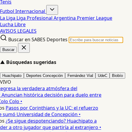
Tenis
Futbol Internacional
La Liga
Liga Profesional Argentina
Premier League
Lucha Libre
AVISOS LEGALES
Buscar en SABES Deportes
Buscar
▲
Búsquedas sugeridas
Huachipato
Deportes Concepción
Fernández Vial
UdeC
Biobío
VIVO
egresa la verdadera atmósfera del
 Anuncian histórica decisión para duelo entre
olo Colo •
os
Pasos por Corinthians y la UC: el refuerzo
e sumó Universidad de Concepción •
os
¿Se sigue despotenciando? Huachipato a
er a otro jugador que partiría al extranjero •