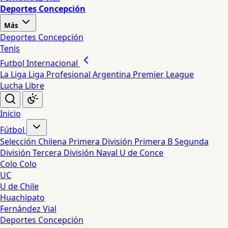
Deportes Concepción
Más
Deportes Concepción
Tenis
Futbol Internacional
La Liga
Liga Profesional Argentina
Premier League
Lucha Libre
Inicio
Fútbol
Selección Chilena
Primera División
Primera B
Segunda
División
Tercera División
Naval
U de Conce
Colo Colo
UC
U de Chile
Huachipato
Fernández Vial
Deportes Concepción