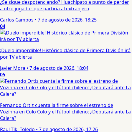
¿Se sigue despotenciando? Huachipato a punto de perder
a otro jugador que partiría al extranjero
Carlos Campos
•
7 de agosto de 2026, 18:25
04
¡Duelo imperdible! Histórico clásico de Primera División irá
por TV abierta
Javier Mora
•
7 de agosto de 2026, 18:04
05
Fernando Ortiz cuenta la firme sobre el estreno de
Vozinha en Colo Colo y el fútbol chileno: ¿Debutará ante La
Calera?
Raul Tiki Toledo
•
7 de agosto de 2026, 17:26