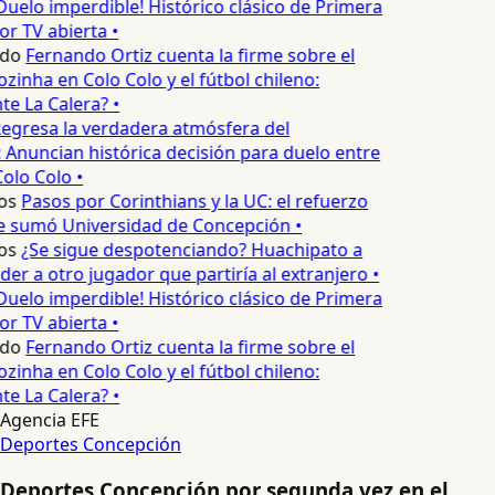
Duelo imperdible! Histórico clásico de Primera
or TV abierta •
edo
Fernando Ortiz cuenta la firme sobre el
zinha en Colo Colo y el fútbol chileno:
e La Calera? •
egresa la verdadera atmósfera del
 Anuncian histórica decisión para duelo entre
olo Colo •
os
Pasos por Corinthians y la UC: el refuerzo
e sumó Universidad de Concepción •
os
¿Se sigue despotenciando? Huachipato a
er a otro jugador que partiría al extranjero •
Duelo imperdible! Histórico clásico de Primera
or TV abierta •
edo
Fernando Ortiz cuenta la firme sobre el
zinha en Colo Colo y el fútbol chileno:
e La Calera? •
Agencia EFE
Deportes Concepción
Deportes Concepción por segunda vez en el