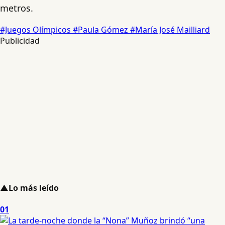
metros.
#Juegos Olímpicos
#Paula Gómez
#María José Mailliard
Publicidad
▲
Lo más leído
01