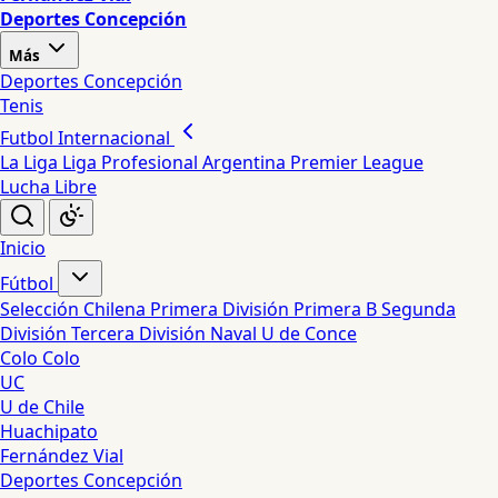
Deportes Concepción
Más
Deportes Concepción
Tenis
Futbol Internacional
La Liga
Liga Profesional Argentina
Premier League
Lucha Libre
Inicio
Fútbol
Selección Chilena
Primera División
Primera B
Segunda
División
Tercera División
Naval
U de Conce
Colo Colo
UC
U de Chile
Huachipato
Fernández Vial
Deportes Concepción