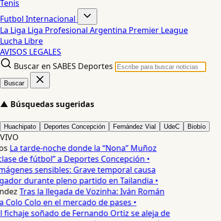
Tenis
Futbol Internacional
La Liga
Liga Profesional Argentina
Premier League
Lucha Libre
AVISOS LEGALES
Buscar en SABES Deportes
Buscar
▲
Búsquedas sugeridas
Huachipato
Deportes Concepción
Fernández Vial
UdeC
Biobío
VIVO
os
La tarde-noche donde la “Nona” Muñoz
lase de fútbol” a Deportes Concepción •
mágenes sensibles: Grave temporal causa
ador durante pleno partido en Tailandia •
ndez
Tras la llegada de Vozinha: Iván Román
a Colo Colo en el mercado de pases •
l fichaje soñado de Fernando Ortiz se aleja de