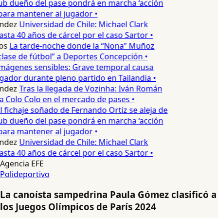
lub dueño del pase pondrá en marcha ‘acción
para mantener al jugador •
ndez
Universidad de Chile: Michael Clark
asta 40 años de cárcel por el caso Sartor •
os
La tarde-noche donde la “Nona” Muñoz
lase de fútbol” a Deportes Concepción •
mágenes sensibles: Grave temporal causa
ador durante pleno partido en Tailandia •
ndez
Tras la llegada de Vozinha: Iván Román
a Colo Colo en el mercado de pases •
l fichaje soñado de Fernando Ortiz se aleja de
lub dueño del pase pondrá en marcha ‘acción
para mantener al jugador •
ndez
Universidad de Chile: Michael Clark
asta 40 años de cárcel por el caso Sartor •
Agencia EFE
Polideportivo
La canoísta sampedrina Paula Gómez clasificó a
los Juegos Olímpicos de París 2024