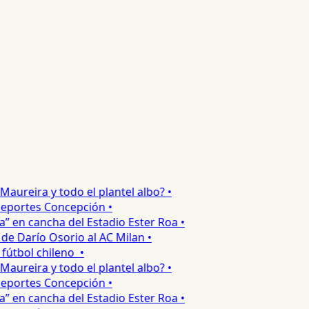
reira y todo el plantel albo? •
portes Concepción •
 en cancha del Estadio Ester Roa •
 Darío Osorio al AC Milan •
tbol chileno •
reira y todo el plantel albo? •
portes Concepción •
 en cancha del Estadio Ester Roa •