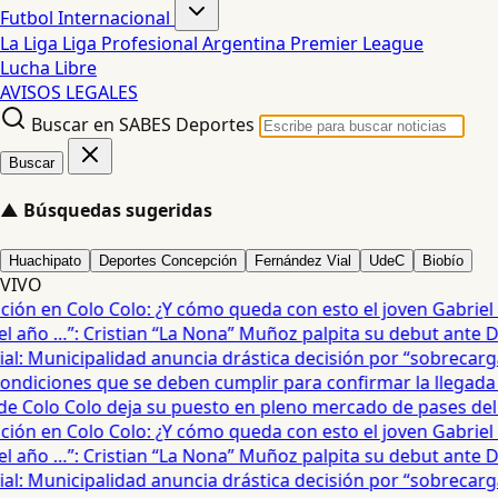
Futbol Internacional
La Liga
Liga Profesional Argentina
Premier League
Lucha Libre
AVISOS LEGALES
Buscar en SABES Deportes
Buscar
▲
Búsquedas sugeridas
Huachipato
Deportes Concepción
Fernández Vial
UdeC
Biobío
VIVO
ón en Colo Colo: ¿Y cómo queda con esto el joven Gabriel Mau
año …”: Cristian “La Nona” Muñoz palpita su debut ante De
: Municipalidad anuncia drástica decisión por “sobrecarga”
diciones que se deben cumplir para confirmar la llegada de
e Colo Colo deja su puesto en pleno mercado de pases del fú
ón en Colo Colo: ¿Y cómo queda con esto el joven Gabriel Mau
año …”: Cristian “La Nona” Muñoz palpita su debut ante De
: Municipalidad anuncia drástica decisión por “sobrecarga”