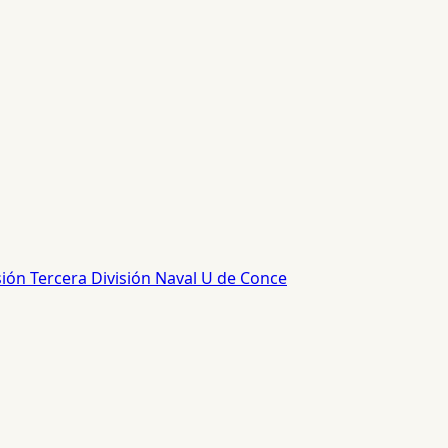
sión
Tercera División
Naval
U de Conce