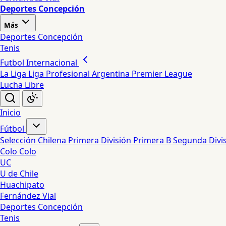
Deportes Concepción
Más
Deportes Concepción
Tenis
Futbol Internacional
La Liga
Liga Profesional Argentina
Premier League
Lucha Libre
Inicio
Fútbol
Selección Chilena
Primera División
Primera B
Segunda Divi
Colo Colo
UC
U de Chile
Huachipato
Fernández Vial
Deportes Concepción
Tenis