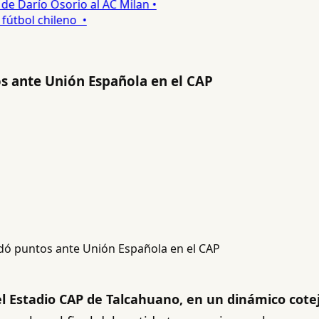
 Darío Osorio al AC Milan •
tbol chileno •
s ante Unión Española en el CAP
el Estadio CAP de Talcahuano, en un dinámico cote