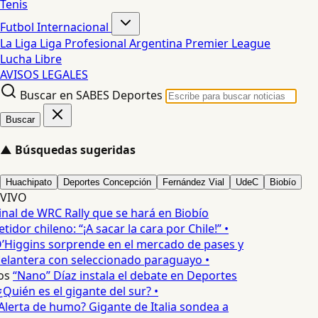
Tenis
Futbol Internacional
La Liga
Liga Profesional Argentina
Premier League
Lucha Libre
AVISOS LEGALES
Buscar en SABES Deportes
Buscar
▲
Búsquedas sugeridas
Huachipato
Deportes Concepción
Fernández Vial
UdeC
Biobío
VIVO
inal de WRC Rally que se hará en Biobío
dor chileno: “¡A sacar la cara por Chile!” •
’Higgins sorprende en el mercado de pases y
elantera con seleccionado paraguayo •
os
“Nano” Díaz instala el debate en Deportes
Quién es el gigante del sur? •
Alerta de humo? Gigante de Italia sondea a