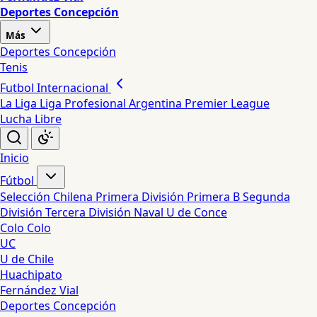
Deportes Concepción
Más
Deportes Concepción
Tenis
Futbol Internacional
La Liga
Liga Profesional Argentina
Premier League
Lucha Libre
Inicio
Fútbol
Selección Chilena
Primera División
Primera B
Segunda
División
Tercera División
Naval
U de Conce
Colo Colo
UC
U de Chile
Huachipato
Fernández Vial
Deportes Concepción