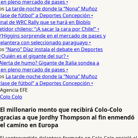
 en pleno mercado de pases •
os
La tarde-noche donde la “Nona” Muñoz
lase de fútbol” a Deportes Concepción •
inal de WRC Rally que se hará en Biobío
dor chileno: “¡A sacar la cara por Chile!” •
’Higgins sorprende en el mercado de pases y
elantera con seleccionado paraguayo •
os
“Nano” Díaz instala el debate en Deportes
Quién es el gigante del sur? •
Alerta de humo? Gigante de Italia sondea a
 en pleno mercado de pases •
os
La tarde-noche donde la “Nona” Muñoz
lase de fútbol” a Deportes Concepción •
Agencia EFE
Colo Colo
El millonario monto que recibirá Colo-Colo
gracias a que Jordhy Thompson al fin enmendó
el camino en Europa
El controvertido delantero formado en Colo-Colo enrieló el