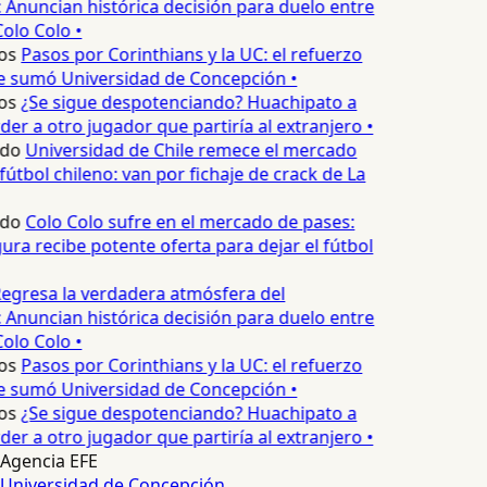
 Anuncian histórica decisión para duelo entre
olo Colo •
os
Pasos por Corinthians y la UC: el refuerzo
e sumó Universidad de Concepción •
os
¿Se sigue despotenciando? Huachipato a
er a otro jugador que partiría al extranjero •
edo
Universidad de Chile remece el mercado
fútbol chileno: van por fichaje de crack de La
edo
Colo Colo sufre en el mercado de pases:
ura recibe potente oferta para dejar el fútbol
egresa la verdadera atmósfera del
 Anuncian histórica decisión para duelo entre
olo Colo •
os
Pasos por Corinthians y la UC: el refuerzo
e sumó Universidad de Concepción •
os
¿Se sigue despotenciando? Huachipato a
er a otro jugador que partiría al extranjero •
Agencia EFE
Universidad de Concepción