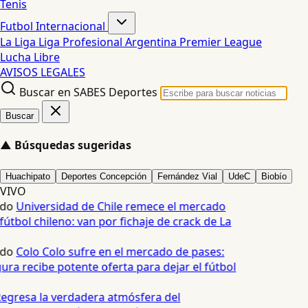
Tenis
Futbol Internacional
La Liga
Liga Profesional Argentina
Premier League
Lucha Libre
AVISOS LEGALES
Buscar en SABES Deportes
Buscar
▲
Búsquedas sugeridas
Huachipato
Deportes Concepción
Fernández Vial
UdeC
Biobío
VIVO
edo
Universidad de Chile remece el mercado
fútbol chileno: van por fichaje de crack de La
edo
Colo Colo sufre en el mercado de pases:
ura recibe potente oferta para dejar el fútbol
egresa la verdadera atmósfera del