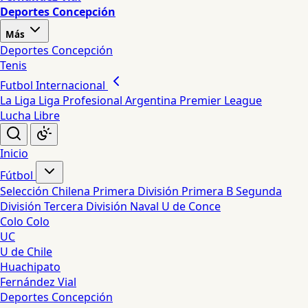
Deportes Concepción
Más
Deportes Concepción
Tenis
Futbol Internacional
La Liga
Liga Profesional Argentina
Premier League
Lucha Libre
Inicio
Fútbol
Selección Chilena
Primera División
Primera B
Segunda
División
Tercera División
Naval
U de Conce
Colo Colo
UC
U de Chile
Huachipato
Fernández Vial
Deportes Concepción