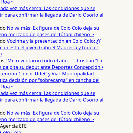
 Roa •
ada vez más cerca: Las condiciones que se
 para confirmar la llegada de Darío Osorio al
edo
No va más: Ex figura de Colo Colo deja su
no mercado de pases del fútbol chileno •
edo
Vozinha y la presentación en Colo Colo: ¿Y
n esto el joven Gabriel Maureira y todo el
•
os
“Me reventaron todo el año …”: Cristian “La
palpita su debut ante Deportes Concepción •
tención Conce, UdeC y Vial: Municipalidad
ica decisión por “sobrecarga” en cancha del
 Roa •
ada vez más cerca: Las condiciones que se
 para confirmar la llegada de Darío Osorio al
edo
No va más: Ex figura de Colo Colo deja su
no mercado de pases del fútbol chileno •
Agencia EFE
Colo Colo