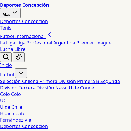
Deportes Concepción
Más
Deportes Concepción
Tenis
Futbol Internacional
La Liga
Liga Profesional Argentina
Premier League
Lucha Libre
Inicio
Fútbol
Selección Chilena
Primera División
Primera B
Segunda
División
Tercera División
Naval
U de Conce
Colo Colo
UC
U de Chile
Huachipato
Fernández Vial
Deportes Concepción