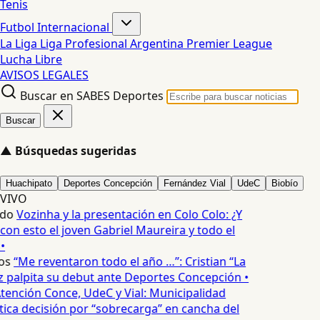
Tenis
Futbol Internacional
La Liga
Liga Profesional Argentina
Premier League
Lucha Libre
AVISOS LEGALES
Buscar en SABES Deportes
Buscar
▲
Búsquedas sugeridas
Huachipato
Deportes Concepción
Fernández Vial
UdeC
Biobío
VIVO
edo
Vozinha y la presentación en Colo Colo: ¿Y
n esto el joven Gabriel Maureira y todo el
•
os
“Me reventaron todo el año …”: Cristian “La
palpita su debut ante Deportes Concepción •
tención Conce, UdeC y Vial: Municipalidad
ica decisión por “sobrecarga” en cancha del