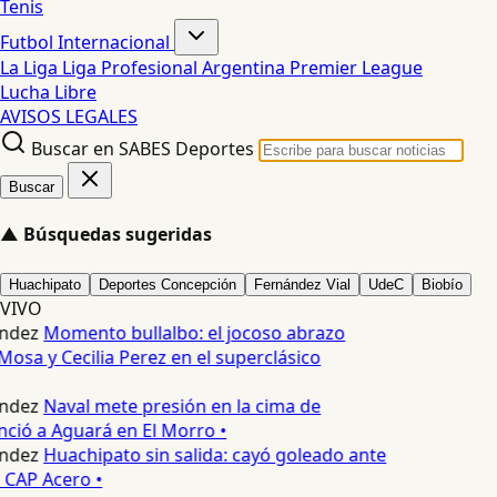
Tenis
Futbol Internacional
La Liga
Liga Profesional Argentina
Premier League
Lucha Libre
AVISOS LEGALES
Buscar en SABES Deportes
Buscar
▲
Búsquedas sugeridas
Huachipato
Deportes Concepción
Fernández Vial
UdeC
Biobío
VIVO
ndez
Momento bullalbo: el jocoso abrazo
Mosa y Cecilia Perez en el superclásico
ndez
Naval mete presión en la cima de
nció a Aguará en El Morro •
ndez
Huachipato sin salida: cayó goleado ante
 CAP Acero •