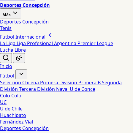
Deportes Concepción
Más
Deportes Concepción
Tenis
Futbol Internacional
La Liga
Liga Profesional Argentina
Premier League
Lucha Libre
Inicio
Fútbol
Selección Chilena
Primera División
Primera B
Segunda
División
Tercera División
Naval
U de Conce
Colo Colo
UC
U de Chile
Huachipato
Fernández Vial
Deportes Concepción