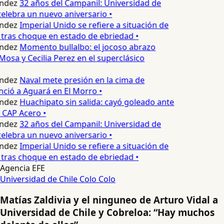
ndez
32 años del Campanil: Universidad de
lebra un nuevo aniversario •
ndez
Imperial Unido se refiere a situación de
tras choque en estado de ebriedad •
ndez
Momento bullalbo: el jocoso abrazo
Mosa y Cecilia Perez en el superclásico
ndez
Naval mete presión en la cima de
nció a Aguará en El Morro •
ndez
Huachipato sin salida: cayó goleado ante
 CAP Acero •
ndez
32 años del Campanil: Universidad de
lebra un nuevo aniversario •
ndez
Imperial Unido se refiere a situación de
tras choque en estado de ebriedad •
Agencia EFE
Universidad de Chile
Colo Colo
Matías Zaldivia y el ninguneo de Arturo Vidal a
Universidad de Chile y Cobreloa: “Hay muchos