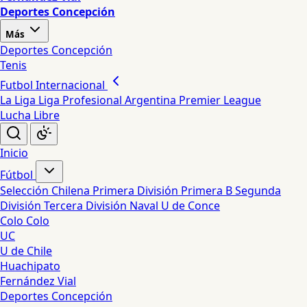
Deportes Concepción
Más
Deportes Concepción
Tenis
Futbol Internacional
La Liga
Liga Profesional Argentina
Premier League
Lucha Libre
Inicio
Fútbol
Selección Chilena
Primera División
Primera B
Segunda
División
Tercera División
Naval
U de Conce
Colo Colo
UC
U de Chile
Huachipato
Fernández Vial
Deportes Concepción