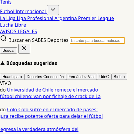
Tenis
Futbol Internacional
La Liga
Liga Profesional Argentina
Premier League
Lucha Libre
AVISOS LEGALES
Buscar en SABES Deportes
Buscar
▲
Búsquedas sugeridas
Huachipato
Deportes Concepción
Fernández Vial
UdeC
Biobío
VIVO
edo
Universidad de Chile remece el mercado
fútbol chileno: van por fichaje de crack de La
edo
Colo Colo sufre en el mercado de pases:
ura recibe potente oferta para dejar el fútbol
egresa la verdadera atmósfera del