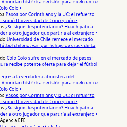
 Anuncian histórica decisión para duelo entre
olo Colo •
os
Pasos por Corinthians y la UC: el refuerzo
e sumó Universidad de Concepción •
os
¿Se sigue despotenciando? Huachipato a
er a otro jugador que partiría al extranjero •
edo
Universidad de Chile remece el mercado
fútbol chileno: van por fichaje de crack de La
edo
Colo Colo sufre en el mercado de pases:
ura recibe potente oferta para dejar el fútbol
egresa la verdadera atmósfera del
 Anuncian histórica decisión para duelo entre
olo Colo •
os
Pasos por Corinthians y la UC: el refuerzo
e sumó Universidad de Concepción •
os
¿Se sigue despotenciando? Huachipato a
er a otro jugador que partiría al extranjero •
Agencia EFE
Universidad de Chile
Colo Colo