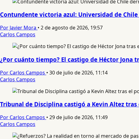
Contundente victoria azul: Universidad de Chile 
Por Javier Mora
•
2 de agosto de 2026, 19:57
Carlos Campos
¿Por cuánto tiempo? El castigo de Héctor Jona t
Por Carlos Campos
•
30 de julio de 2026, 11:14
Carlos Campos
Tribunal de Disciplina castigó a Kevin Altez tra
Por Carlos Campos
•
29 de julio de 2026, 11:49
Carlos Campos