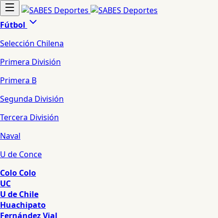
Fútbol
Selección Chilena
Primera División
Primera B
Segunda División
Tercera División
Naval
U de Conce
Colo Colo
UC
U de Chile
Huachipato
Fernández Vial