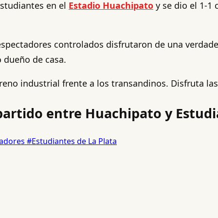
Estudiantes en el
Estadio Huachipato
y se dio el 1-1 
 espectadores controlados disfrutaron de una verdader
o dueño de casa.
reno industrial frente a los transandinos. Disfruta 
partido entre Huachipato y Estud
tadores
#Estudiantes de La Plata