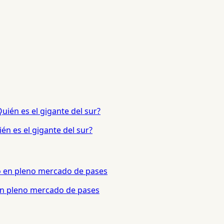
én es el gigante del sur?
 en pleno mercado de pases