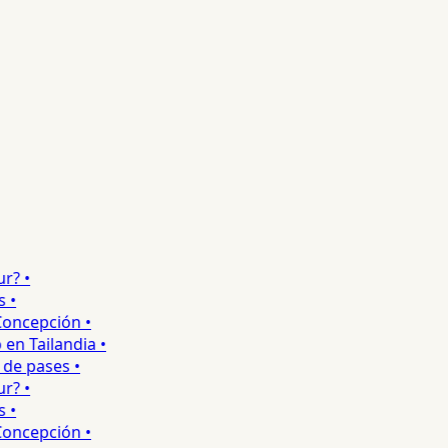
 •
•
ncepción •
 Tailandia •
e pases •
 •
•
ncepción •