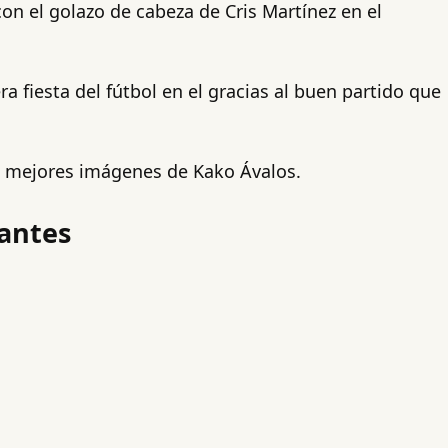
con el golazo de cabeza de Cris Martínez en el
a fiesta del fútbol en el gracias al buen partido que
las mejores imágenes de Kako Ávalos.
iantes