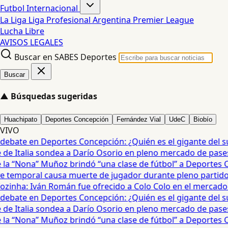
Futbol Internacional
La Liga
Liga Profesional Argentina
Premier League
Lucha Libre
AVISOS LEGALES
Buscar en SABES Deportes
Buscar
▲
Búsquedas sugeridas
Huachipato
Deportes Concepción
Fernández Vial
UdeC
Biobío
VIVO
debate en Deportes Concepción: ¿Quién es el gigante del sur?
e Italia sondea a Darío Osorio en pleno mercado de pases 
a “Nona” Muñoz brindó “una clase de fútbol” a Deportes Co
temporal causa muerte de jugador durante pleno partido en
zinha: Iván Román fue ofrecido a Colo Colo en el mercado d
debate en Deportes Concepción: ¿Quién es el gigante del sur?
e Italia sondea a Darío Osorio en pleno mercado de pases 
a “Nona” Muñoz brindó “una clase de fútbol” a Deportes Co