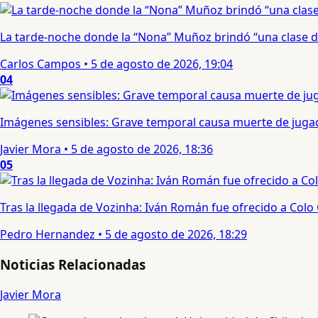
La tarde-noche donde la “Nona” Muñoz brindó “una clase d
Carlos Campos
•
5 de agosto de 2026, 19:04
04
Imágenes sensibles: Grave temporal causa muerte de jugad
Javier Mora
•
5 de agosto de 2026, 18:36
05
Tras la llegada de Vozinha: Iván Román fue ofrecido a Colo
Pedro Hernandez
•
5 de agosto de 2026, 18:29
Noticias Relacionadas
Javier Mora