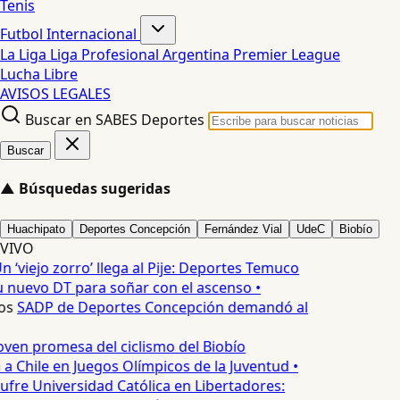
Tenis
Futbol Internacional
La Liga
Liga Profesional Argentina
Premier League
Lucha Libre
AVISOS LEGALES
Buscar en SABES Deportes
Buscar
▲
Búsquedas sugeridas
Huachipato
Deportes Concepción
Fernández Vial
UdeC
Biobío
VIVO
n ‘viejo zorro’ llega al Pije: Deportes Temuco
 nuevo DT para soñar con el ascenso •
os
SADP de Deportes Concepción demandó al
oven promesa del ciclismo del Biobío
a Chile en Juegos Olímpicos de la Juventud •
ufre Universidad Católica en Libertadores: