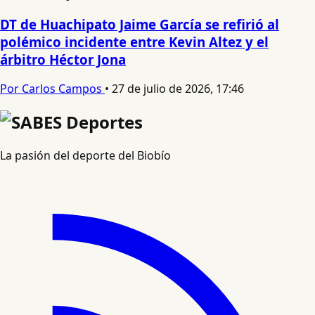
DT de Huachipato Jaime García se refirió al
polémico incidente entre Kevin Altez y el
árbitro Héctor Jona
Por Carlos Campos
•
27 de julio de 2026, 17:46
La pasión del deporte del Biobío