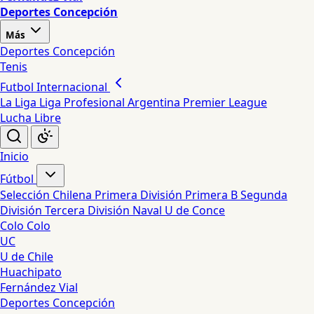
Deportes Concepción
Más
Deportes Concepción
Tenis
Futbol Internacional
La Liga
Liga Profesional Argentina
Premier League
Lucha Libre
Inicio
Fútbol
Selección Chilena
Primera División
Primera B
Segunda
División
Tercera División
Naval
U de Conce
Colo Colo
UC
U de Chile
Huachipato
Fernández Vial
Deportes Concepción