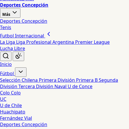
Deportes Concepción
Más
Deportes Concepción
Tenis
Futbol Internacional
La Liga
Liga Profesional Argentina
Premier League
Lucha Libre
Inicio
Fútbol
Selección Chilena
Primera División
Primera B
Segunda
División
Tercera División
Naval
U de Conce
Colo Colo
UC
U de Chile
Huachipato
Fernández Vial
Deportes Concepción