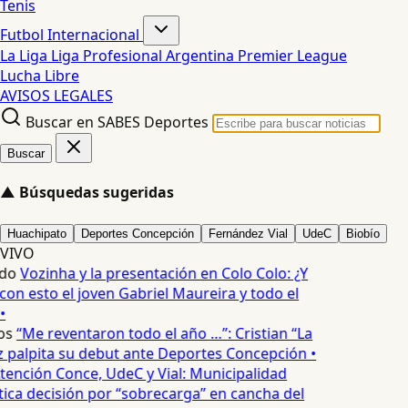
Tenis
Futbol Internacional
La Liga
Liga Profesional Argentina
Premier League
Lucha Libre
AVISOS LEGALES
Buscar en SABES Deportes
Buscar
▲
Búsquedas sugeridas
Huachipato
Deportes Concepción
Fernández Vial
UdeC
Biobío
VIVO
do
Vozinha y la presentación en Colo Colo: ¿Y
n esto el joven Gabriel Maureira y todo el
•
os
“Me reventaron todo el año …”: Cristian “La
palpita su debut ante Deportes Concepción •
tención Conce, UdeC y Vial: Municipalidad
ica decisión por “sobrecarga” en cancha del