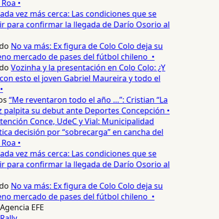
 Roa •
ada vez más cerca: Las condiciones que se
 para confirmar la llegada de Darío Osorio al
do
No va más: Ex figura de Colo Colo deja su
no mercado de pases del fútbol chileno •
do
Vozinha y la presentación en Colo Colo: ¿Y
n esto el joven Gabriel Maureira y todo el
•
os
“Me reventaron todo el año …”: Cristian “La
palpita su debut ante Deportes Concepción •
tención Conce, UdeC y Vial: Municipalidad
ica decisión por “sobrecarga” en cancha del
 Roa •
ada vez más cerca: Las condiciones que se
 para confirmar la llegada de Darío Osorio al
do
No va más: Ex figura de Colo Colo deja su
no mercado de pases del fútbol chileno •
Agencia EFE
Rally