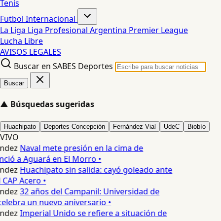
Tenis
Futbol Internacional
La Liga
Liga Profesional Argentina
Premier League
Lucha Libre
AVISOS LEGALES
Buscar en SABES Deportes
Buscar
▲
Búsquedas sugeridas
Huachipato
Deportes Concepción
Fernández Vial
UdeC
Biobío
VIVO
ndez
Naval mete presión en la cima de
nció a Aguará en El Morro •
ndez
Huachipato sin salida: cayó goleado ante
 CAP Acero •
ndez
32 años del Campanil: Universidad de
elebra un nuevo aniversario •
ndez
Imperial Unido se refiere a situación de