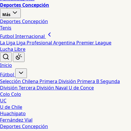
Deportes Concepción
Más
Deportes Concepción
Tenis
Futbol Internacional
La Liga
Liga Profesional Argentina
Premier League
Lucha Libre
Inicio
Fútbol
Selección Chilena
Primera División
Primera B
Segunda
División
Tercera División
Naval
U de Conce
Colo Colo
UC
U de Chile
Huachipato
Fernández Vial
Deportes Concepción