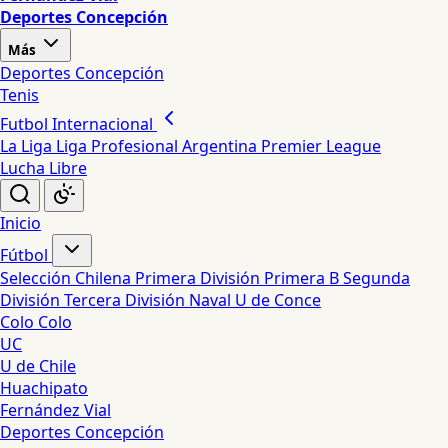
Deportes Concepción
Más
Deportes Concepción
Tenis
Futbol Internacional
La Liga
Liga Profesional Argentina
Premier League
Lucha Libre
Inicio
Fútbol
Selección Chilena
Primera División
Primera B
Segunda
División
Tercera División
Naval
U de Conce
Colo Colo
UC
U de Chile
Huachipato
Fernández Vial
Deportes Concepción