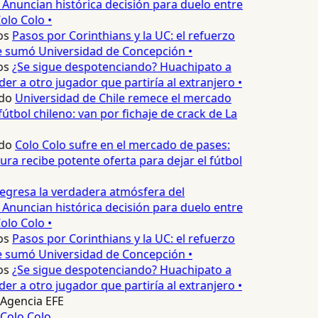
 Anuncian histórica decisión para duelo entre
olo Colo •
s
Pasos por Corinthians y la UC: el refuerzo
 sumó Universidad de Concepción •
s
¿Se sigue despotenciando? Huachipato a
r a otro jugador que partiría al extranjero •
do
Universidad de Chile remece el mercado
útbol chileno: van por fichaje de crack de La
do
Colo Colo sufre en el mercado de pases:
ra recibe potente oferta para dejar el fútbol
gresa la verdadera atmósfera del
 Anuncian histórica decisión para duelo entre
olo Colo •
s
Pasos por Corinthians y la UC: el refuerzo
 sumó Universidad de Concepción •
s
¿Se sigue despotenciando? Huachipato a
r a otro jugador que partiría al extranjero •
Agencia EFE
Colo Colo