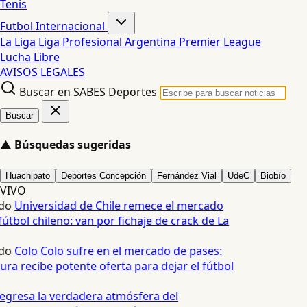
Tenis
Futbol Internacional
La Liga
Liga Profesional Argentina
Premier League
Lucha Libre
AVISOS LEGALES
Buscar en SABES Deportes
Buscar
▲
Búsquedas sugeridas
Huachipato
Deportes Concepción
Fernández Vial
UdeC
Biobío
VIVO
do
Universidad de Chile remece el mercado
útbol chileno: van por fichaje de crack de La
do
Colo Colo sufre en el mercado de pases:
ra recibe potente oferta para dejar el fútbol
gresa la verdadera atmósfera del