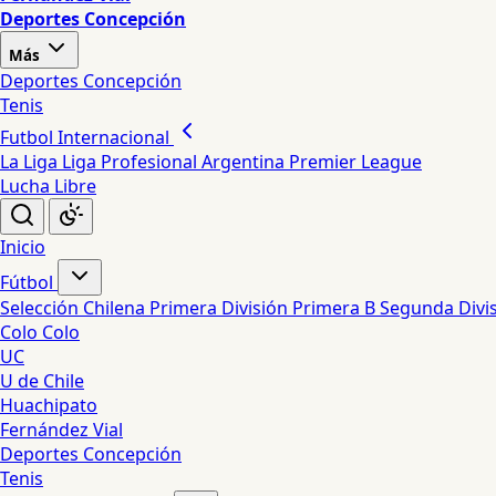
Deportes Concepción
Más
Deportes Concepción
Tenis
Futbol Internacional
La Liga
Liga Profesional Argentina
Premier League
Lucha Libre
Inicio
Fútbol
Selección Chilena
Primera División
Primera B
Segunda Divi
Colo Colo
UC
U de Chile
Huachipato
Fernández Vial
Deportes Concepción
Tenis