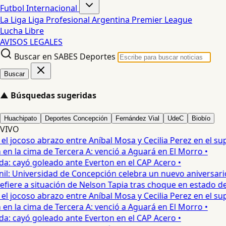
Futbol Internacional
La Liga
Liga Profesional Argentina
Premier League
Lucha Libre
AVISOS LEGALES
Buscar en SABES Deportes
Buscar
▲
Búsquedas sugeridas
Huachipato
Deportes Concepción
Fernández Vial
UdeC
Biobío
VIVO
jocoso abrazo entre Aníbal Mosa y Cecilia Perez en el supe
 la cima de Tercera A: venció a Aguará en El Morro •
: cayó goleado ante Everton en el CAP Acero •
: Universidad de Concepción celebra un nuevo aniversario 
iere a situación de Nelson Tapia tras choque en estado de 
jocoso abrazo entre Aníbal Mosa y Cecilia Perez en el supe
 la cima de Tercera A: venció a Aguará en El Morro •
: cayó goleado ante Everton en el CAP Acero •