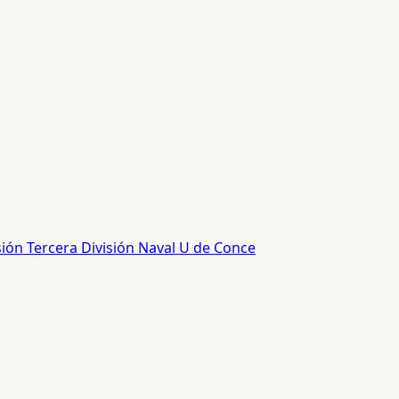
sión
Tercera División
Naval
U de Conce