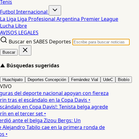
Tenis
Futbol Internacional
La Liga
Liga Profesional Argentina
Premier League
Lucha Libre
AVISOS LEGALES
Buscar en SABES Deportes
Buscar
▲
Búsquedas sugeridas
Huachipato
Deportes Concepción
Fernández Vial
UdeC
Biobío
VIVO
guras del deporte nacional apoyan con fiereza
rin tras el escándalo en la Copa Davis •
scándalo en Copa Davis!: Tenista belga agrede
ín en el tercer set •
rdió ante el belga Zizou Bergs: Un
e Alejandro Tabilo cae en la primera ronda de
s •