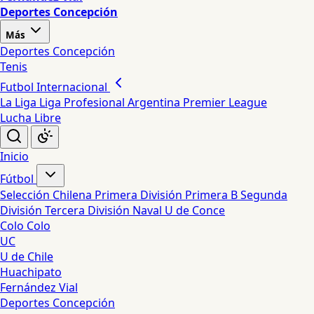
Deportes Concepción
Más
Deportes Concepción
Tenis
Futbol Internacional
La Liga
Liga Profesional Argentina
Premier League
Lucha Libre
Inicio
Fútbol
Selección Chilena
Primera División
Primera B
Segunda
División
Tercera División
Naval
U de Conce
Colo Colo
UC
U de Chile
Huachipato
Fernández Vial
Deportes Concepción