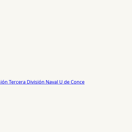
sión
Tercera División
Naval
U de Conce