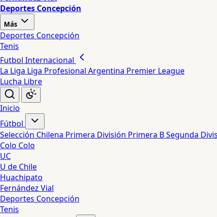
Deportes Concepción
Más
Deportes Concepción
Tenis
Futbol Internacional
La Liga
Liga Profesional Argentina
Premier League
Lucha Libre
Inicio
Fútbol
Selección Chilena
Primera División
Primera B
Segunda Divi
Colo Colo
UC
U de Chile
Huachipato
Fernández Vial
Deportes Concepción
Tenis