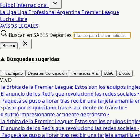
Futbol Internacional
La Liga
Liga Profesional Argentina
Premier League
Lucha Libre
AVISOS LEGALES
Buscar en SABES Deportes
Buscar
▲
Búsquedas sugeridas
Huachipato
Deportes Concepción
Fernández Vial
UdeC
Biobío
VIVO
 órbita de la Premier League: Estos son los equipos ingleses
El anuncio de los Red’s que revolucionó las redes sociales •
quetá se puso a llorar tras recibir una tarjeta amarilla en 
asar por el quirófano tras el accidente de tránsito •
sufrió impresionante accidente de tránsito •
 órbita de la Premier League: Estos son los equipos ingleses
El anuncio de los Red’s que revolucionó las redes sociales •
quetá se puso a llorar tras recibir una tarjeta amarilla en 