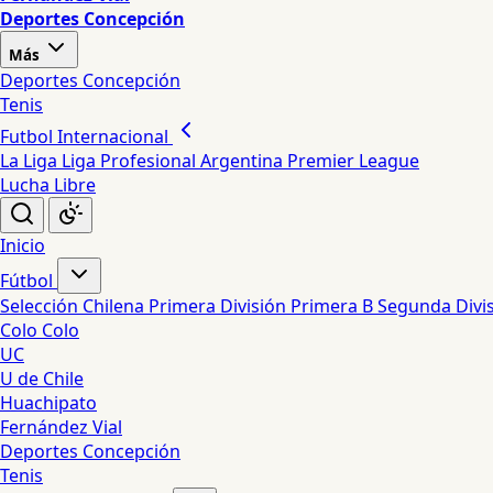
Deportes Concepción
Más
Deportes Concepción
Tenis
Futbol Internacional
La Liga
Liga Profesional Argentina
Premier League
Lucha Libre
Inicio
Fútbol
Selección Chilena
Primera División
Primera B
Segunda Divi
Colo Colo
UC
U de Chile
Huachipato
Fernández Vial
Deportes Concepción
Tenis