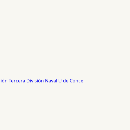
sión
Tercera División
Naval
U de Conce