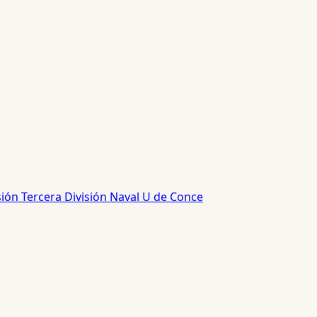
sión
Tercera División
Naval
U de Conce