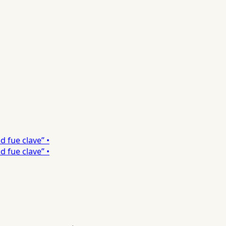
ue clave” •
ue clave” •