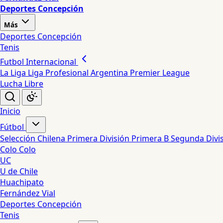
Deportes Concepción
Más
Deportes Concepción
Tenis
Futbol Internacional
La Liga
Liga Profesional Argentina
Premier League
Lucha Libre
Inicio
Fútbol
Selección Chilena
Primera División
Primera B
Segunda Divi
Colo Colo
UC
U de Chile
Huachipato
Fernández Vial
Deportes Concepción
Tenis