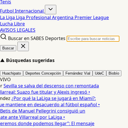
Tenis
Futbol Internacional
La Liga
Liga Profesional Argentina
Premier League
Lucha Libre
AVISOS LEGALES
Buscar en SABES Deportes
Buscar
▲
Búsquedas sugeridas
Huachipato
Deportes Concepción
Fernández Vial
UdeC
Biobío
VIVO
r
Sevilla se salva del descenso con remontada
larreal: Suazo fue titular y Alexis ingresó •
ndez
¿Por qué la LaLiga se jugará en Miami?:
ue mantiene en desacuerdo al fútbol español •
 Betis de Manuel Pellegrini consiguió un
e ante Villarreal por LaLiga •
eremos donde podemos llegar”: El mensaje