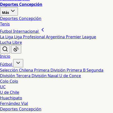
Deportes Concepción
Más
Deportes Concepción
Tenis
Futbol Internacional
La Liga
Liga Profesional Argentina
Premier League
Lucha Libre
Inicio
Fútbol
Selección Chilena
Primera División
Primera B
Segunda
División
Tercera División
Naval
U de Conce
Colo Colo
UC
U de Chile
Huachipato
Fernández Vial
Deportes Concepción