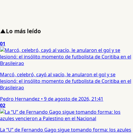
▲
Lo más leído
01
Marcó, celebró, cayó al vacío, le anularon el gol y se
lesionó: el insólito momento de futbolista de Coritiba en el
Brasileirao
Pedro Hernandez
•
9 de agosto de 2026, 21:41
02
La “U” de Fernando Gago sigue tomando forma: los azules