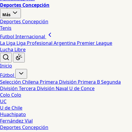
Deportes Concepción
Más
Deportes Concepción
Tenis
Futbol Internacional
La Liga
Liga Profesional Argentina
Premier League
Lucha Libre
Inicio
Fútbol
Selección Chilena
Primera División
Primera B
Segunda
División
Tercera División
Naval
U de Conce
Colo Colo
UC
U de Chile
Huachipato
Fernández Vial
Deportes Concepción