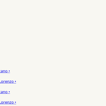
no •
renzo •
no •
renzo •