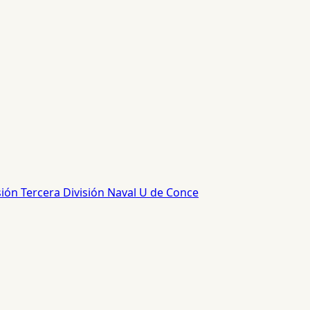
sión
Tercera División
Naval
U de Conce