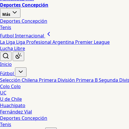
Deportes Concepción
Más
Deportes Concepción
Tenis
Futbol Internacional
La Liga
Liga Profesional Argentina
Premier League
Lucha Libre
Inicio
Fútbol
Selección Chilena
Primera División
Primera B
Segunda Divi
Colo Colo
UC
U de Chile
Huachipato
Fernández Vial
Deportes Concepción
Tenis