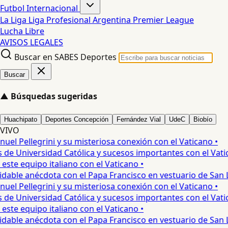
Futbol Internacional
La Liga
Liga Profesional Argentina
Premier League
Lucha Libre
AVISOS LEGALES
Buscar en SABES Deportes
Buscar
▲
Búsquedas sugeridas
Huachipato
Deportes Concepción
Fernández Vial
UdeC
Biobío
VIVO
l Pellegrini y su misteriosa conexión con el Vaticano •
 de Universidad Católica y sucesos importantes con el Vatica
te equipo italiano con el Vaticano •
able anécdota con el Papa Francisco en vestuario de San Lo
l Pellegrini y su misteriosa conexión con el Vaticano •
 de Universidad Católica y sucesos importantes con el Vatica
te equipo italiano con el Vaticano •
able anécdota con el Papa Francisco en vestuario de San Lo