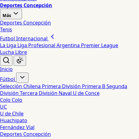
Deportes Concepción
Más
Deportes Concepción
Tenis
Futbol Internacional
La Liga
Liga Profesional Argentina
Premier League
Lucha Libre
Inicio
Fútbol
Selección Chilena
Primera División
Primera B
Segunda
División
Tercera División
Naval
U de Conce
Colo Colo
UC
U de Chile
Huachipato
Fernández Vial
Deportes Concepción