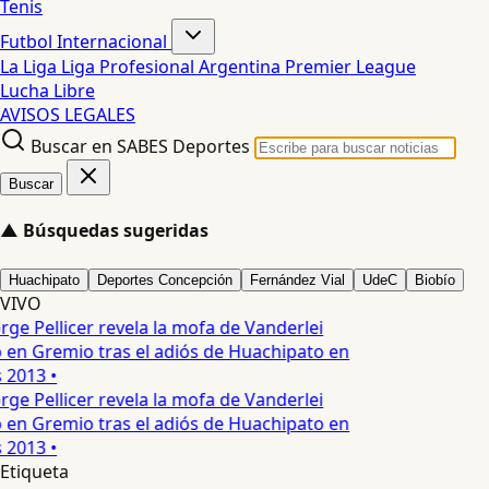
Tenis
Futbol Internacional
La Liga
Liga Profesional Argentina
Premier League
Lucha Libre
AVISOS LEGALES
Buscar en SABES Deportes
Buscar
▲
Búsquedas sugeridas
Huachipato
Deportes Concepción
Fernández Vial
UdeC
Biobío
VIVO
rge Pellicer revela la mofa de Vanderlei
en Gremio tras el adiós de Huachipato en
 2013 •
rge Pellicer revela la mofa de Vanderlei
en Gremio tras el adiós de Huachipato en
 2013 •
Etiqueta