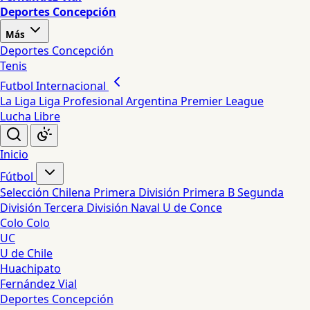
Deportes Concepción
Más
Deportes Concepción
Tenis
Futbol Internacional
La Liga
Liga Profesional Argentina
Premier League
Lucha Libre
Inicio
Fútbol
Selección Chilena
Primera División
Primera B
Segunda
División
Tercera División
Naval
U de Conce
Colo Colo
UC
U de Chile
Huachipato
Fernández Vial
Deportes Concepción