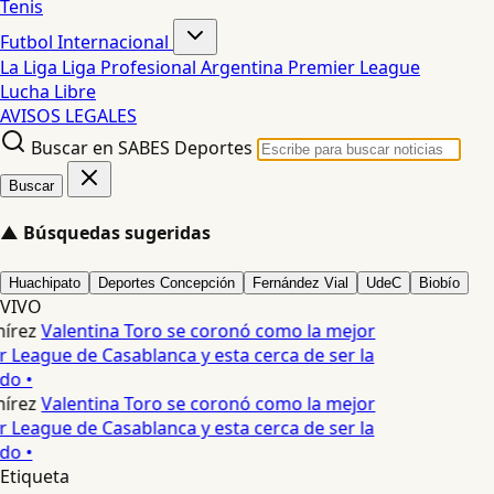
Tenis
Futbol Internacional
La Liga
Liga Profesional Argentina
Premier League
Lucha Libre
AVISOS LEGALES
Buscar en SABES Deportes
Buscar
▲
Búsquedas sugeridas
Huachipato
Deportes Concepción
Fernández Vial
UdeC
Biobío
VIVO
írez
Valentina Toro se coronó como la mejor
r League de Casablanca y esta cerca de ser la
do •
írez
Valentina Toro se coronó como la mejor
r League de Casablanca y esta cerca de ser la
do •
Etiqueta