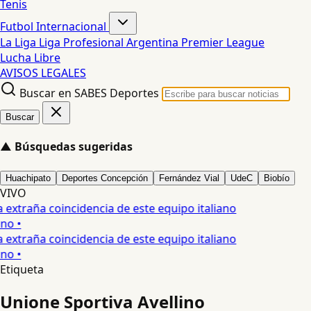
Tenis
Futbol Internacional
La Liga
Liga Profesional Argentina
Premier League
Lucha Libre
AVISOS LEGALES
Buscar en SABES Deportes
Buscar
▲
Búsquedas sugeridas
Huachipato
Deportes Concepción
Fernández Vial
UdeC
Biobío
VIVO
a extraña coincidencia de este equipo italiano
no •
a extraña coincidencia de este equipo italiano
no •
Etiqueta
Unione Sportiva Avellino