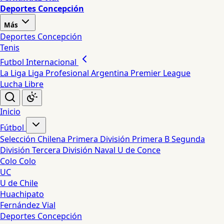
Deportes Concepción
Más
Deportes Concepción
Tenis
Futbol Internacional
La Liga
Liga Profesional Argentina
Premier League
Lucha Libre
Inicio
Fútbol
Selección Chilena
Primera División
Primera B
Segunda
División
Tercera División
Naval
U de Conce
Colo Colo
UC
U de Chile
Huachipato
Fernández Vial
Deportes Concepción