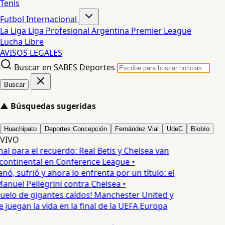
Tenis
Futbol Internacional
La Liga
Liga Profesional Argentina
Premier League
Lucha Libre
AVISOS LEGALES
Buscar en SABES Deportes
Buscar
▲
Búsquedas sugeridas
Huachipato
Deportes Concepción
Fernández Vial
UdeC
Biobío
VIVO
nal para el recuerdo: Real Betis y Chelsea van
 continental en Conference League •
nó, sufrió y ahora lo enfrenta por un título: el
Manuel Pellegrini contra Chelsea •
uelo de gigantes caídos! Manchester United y
juegan la vida en la final de la UEFA Europa