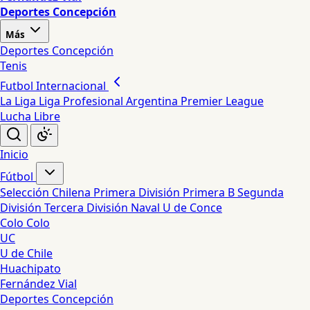
Deportes Concepción
Más
Deportes Concepción
Tenis
Futbol Internacional
La Liga
Liga Profesional Argentina
Premier League
Lucha Libre
Inicio
Fútbol
Selección Chilena
Primera División
Primera B
Segunda
División
Tercera División
Naval
U de Conce
Colo Colo
UC
U de Chile
Huachipato
Fernández Vial
Deportes Concepción