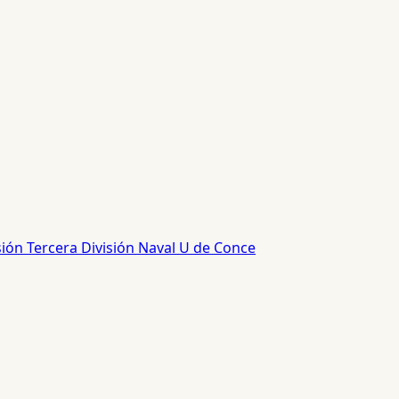
sión
Tercera División
Naval
U de Conce