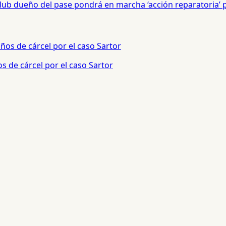
 Club dueño del pase pondrá en marcha ‘acción reparatoria’
s de cárcel por el caso Sartor