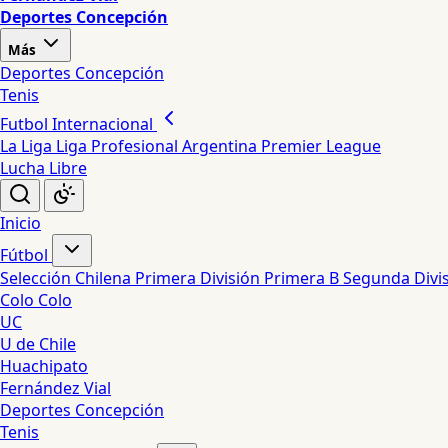
Deportes Concepción
Más
Deportes Concepción
Tenis
Futbol Internacional
La Liga
Liga Profesional Argentina
Premier League
Lucha Libre
Inicio
Fútbol
Selección Chilena
Primera División
Primera B
Segunda Divi
Colo Colo
UC
U de Chile
Huachipato
Fernández Vial
Deportes Concepción
Tenis