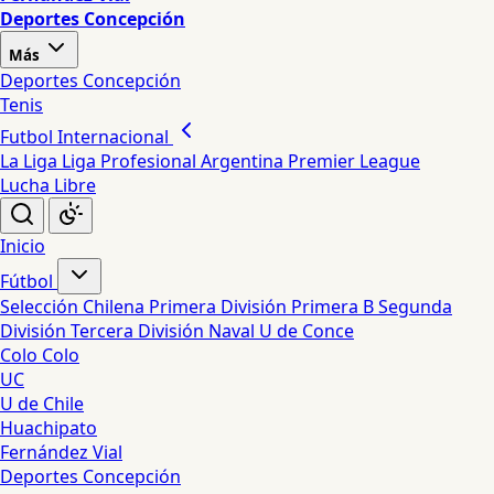
Deportes Concepción
Más
Deportes Concepción
Tenis
Futbol Internacional
La Liga
Liga Profesional Argentina
Premier League
Lucha Libre
Inicio
Fútbol
Selección Chilena
Primera División
Primera B
Segunda
División
Tercera División
Naval
U de Conce
Colo Colo
UC
U de Chile
Huachipato
Fernández Vial
Deportes Concepción