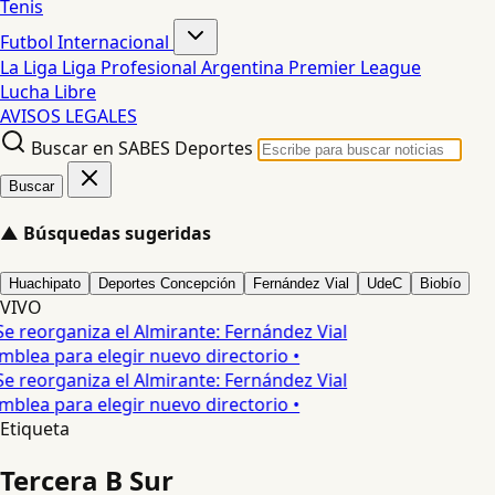
Tenis
Futbol Internacional
La Liga
Liga Profesional Argentina
Premier League
Lucha Libre
AVISOS LEGALES
Buscar en SABES Deportes
Buscar
▲
Búsquedas sugeridas
Huachipato
Deportes Concepción
Fernández Vial
UdeC
Biobío
VIVO
Se reorganiza el Almirante: Fernández Vial
blea para elegir nuevo directorio •
Se reorganiza el Almirante: Fernández Vial
blea para elegir nuevo directorio •
Etiqueta
Tercera B Sur