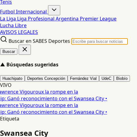
Tenis
Futbol Internacional
La Liga
Liga Profesional Argentina
Premier League
Lucha Libre
AVISOS LEGALES
Buscar en SABES Deportes
Buscar
▲
Búsquedas sugeridas
Huachipato
Deportes Concepción
Fernández Vial
UdeC
Biobío
VIVO
awrence Vigouroux la rompe en la
p: Ganó reconocimiento con el Swansea City •
awrence Vigouroux la rompe en la
p: Ganó reconocimiento con el Swansea City •
Etiqueta
Swansea City