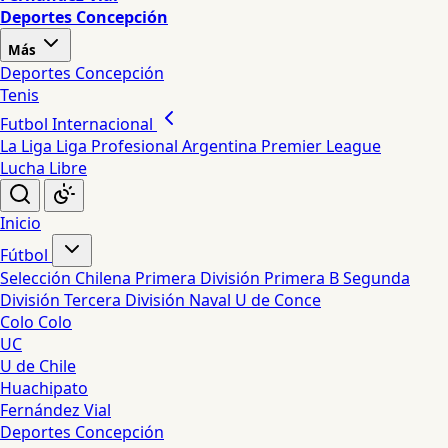
Deportes Concepción
Más
Deportes Concepción
Tenis
Futbol Internacional
La Liga
Liga Profesional Argentina
Premier League
Lucha Libre
Inicio
Fútbol
Selección Chilena
Primera División
Primera B
Segunda
División
Tercera División
Naval
U de Conce
Colo Colo
UC
U de Chile
Huachipato
Fernández Vial
Deportes Concepción