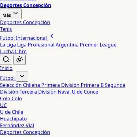
Deportes Concepción
Más
Deportes Concepción
Tenis
Futbol Internacional
La Liga
Liga Profesional Argentina
Premier League
Lucha Libre
Inicio
Fútbol
Selección Chilena
Primera División
Primera B
Segunda
División
Tercera División
Naval
U de Conce
Colo Colo
UC
U de Chile
Huachipato
Fernández Vial
Deportes Concepción