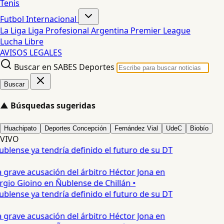
Tenis
Futbol Internacional
La Liga
Liga Profesional Argentina
Premier League
Lucha Libre
AVISOS LEGALES
Buscar en SABES Deportes
Buscar
▲
Búsquedas sugeridas
Huachipato
Deportes Concepción
Fernández Vial
UdeC
Biobío
VIVO
blense ya tendría definido el futuro de su DT
 grave acusación del árbitro Héctor Jona en
rgio Gioino en Ñublense de Chillán •
blense ya tendría definido el futuro de su DT
 grave acusación del árbitro Héctor Jona en