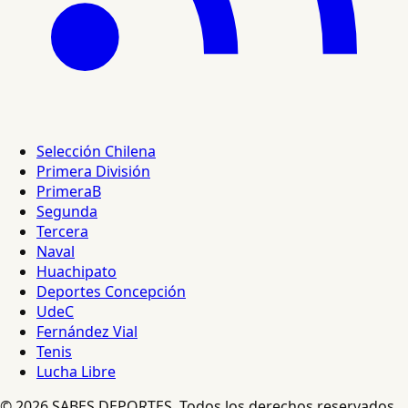
Selección Chilena
Primera División
PrimeraB
Segunda
Tercera
Naval
Huachipato
Deportes Concepción
UdeC
Fernández Vial
Tenis
Lucha Libre
© 2026 SABES DEPORTES. Todos los derechos reservados.