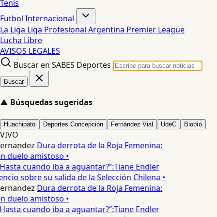
Tenis
Futbol Internacional
La Liga
Liga Profesional Argentina
Premier League
Lucha Libre
AVISOS LEGALES
Buscar en SABES Deportes
Buscar
▲
Búsquedas sugeridas
Huachipato
Deportes Concepción
Fernández Vial
UdeC
Biobío
VIVO
Hernandez
Dura derrota de la Roja Femenina:
en duelo amistoso •
Hasta cuando iba a aguantar?”:Tiane Endler
encio sobre su salida de la Selección Chilena •
Hernandez
Dura derrota de la Roja Femenina:
en duelo amistoso •
Hasta cuando iba a aguantar?”:Tiane Endler