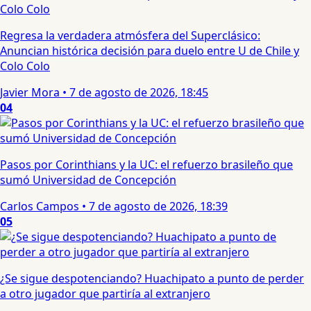
Regresa la verdadera atmósfera del Superclásico:
Anuncian histórica decisión para duelo entre U de Chile y
Colo Colo
Javier Mora
•
7 de agosto de 2026, 18:45
04
Pasos por Corinthians y la UC: el refuerzo brasileño que
sumó Universidad de Concepción
Carlos Campos
•
7 de agosto de 2026, 18:39
05
¿Se sigue despotenciando? Huachipato a punto de perder
a otro jugador que partiría al extranjero