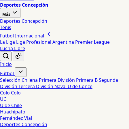
Deportes Concepción
Más
Deportes Concepción
Tenis
Futbol Internacional
La Liga
Liga Profesional Argentina
Premier League
Lucha Libre
Inicio
Fútbol
Selección Chilena
Primera División
Primera B
Segunda
División
Tercera División
Naval
U de Conce
Colo Colo
UC
U de Chile
Huachipato
Fernández Vial
Deportes Concepción