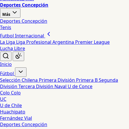
Deportes Concepción
Más
Deportes Concepción
Tenis
Futbol Internacional
La Liga
Liga Profesional Argentina
Premier League
Lucha Libre
Inicio
Fútbol
Selección Chilena
Primera División
Primera B
Segunda
División
Tercera División
Naval
U de Conce
Colo Colo
UC
U de Chile
Huachipato
Fernández Vial
Deportes Concepción