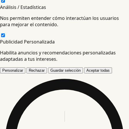
Análisis / Estadísticas
Nos permiten entender cómo interactúan los usuarios
para mejorar el contenido.
Publicidad Personalizada
Habilita anuncios y recomendaciones personalizadas
adaptadas a tus intereses.
Personalizar
Rechazar
Guardar selección
Aceptar todas