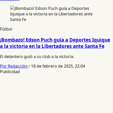
Fútbol
¡Bombazo! Edson Puch guía a Deportes Iquique
a la victoria en la Libertadores ante Santa Fe
El delantero guió a su club a la victoria.
Por Redacción
•
18 de febrero de 2025, 22:04
Publicidad