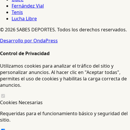
Fernández Vial
Tenis
Lucha Libre
© 2026 SABES DEPORTES. Todos los derechos reservados.
Desarrollo por OndaPress
Control de Privacidad
Utilizamos cookies para analizar el tráfico del sitio y
personalizar anuncios. Al hacer clic en "Aceptar todas",
permites el uso de cookies y habilitas la carga correcta de
anuncios.
Cookies Necesarias
Requeridas para el funcionamiento básico y seguridad del
sitio.