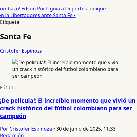
Bombazo! Edson Puch guía a Deportes Iquique
 en la Libertadores ante Santa Fe •
Etiqueta
Santa Fe
Cristofer Espinoza
Fútbol
¡De película!: El increíble momento que vivió un
crack histórico del fútbol colombiano para ser
campeón
Por Cristofer Espinoza
•
30 de junio de 2025, 11:33
Redacción