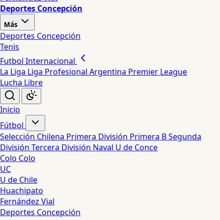
Deportes Concepción
Más
Deportes Concepción
Tenis
Futbol Internacional
La Liga
Liga Profesional Argentina
Premier League
Lucha Libre
Inicio
Fútbol
Selección Chilena
Primera División
Primera B
Segunda
División
Tercera División
Naval
U de Conce
Colo Colo
UC
U de Chile
Huachipato
Fernández Vial
Deportes Concepción