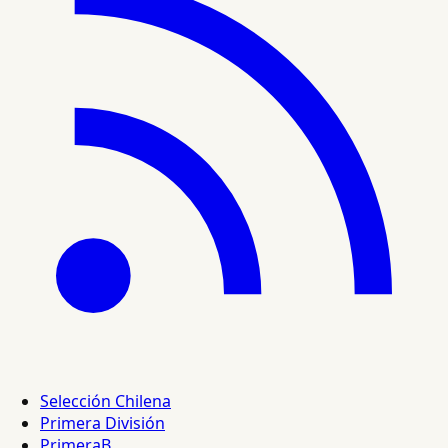
Selección Chilena
Primera División
PrimeraB