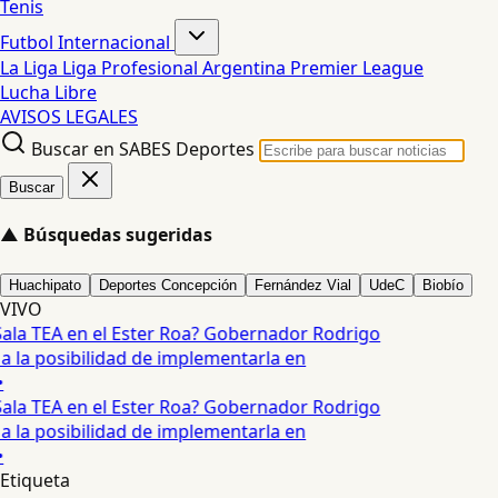
Tenis
Futbol Internacional
La Liga
Liga Profesional Argentina
Premier League
Lucha Libre
AVISOS LEGALES
Buscar en SABES Deportes
Buscar
▲
Búsquedas sugeridas
Huachipato
Deportes Concepción
Fernández Vial
UdeC
Biobío
VIVO
ala TEA en el Ester Roa? Gobernador Rodrigo
 a la posibilidad de implementarla en
•
ala TEA en el Ester Roa? Gobernador Rodrigo
 a la posibilidad de implementarla en
•
Etiqueta