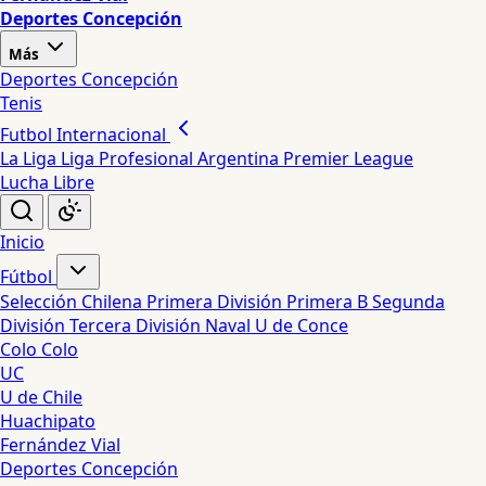
Deportes Concepción
Más
Deportes Concepción
Tenis
Futbol Internacional
La Liga
Liga Profesional Argentina
Premier League
Lucha Libre
Inicio
Fútbol
Selección Chilena
Primera División
Primera B
Segunda
División
Tercera División
Naval
U de Conce
Colo Colo
UC
U de Chile
Huachipato
Fernández Vial
Deportes Concepción