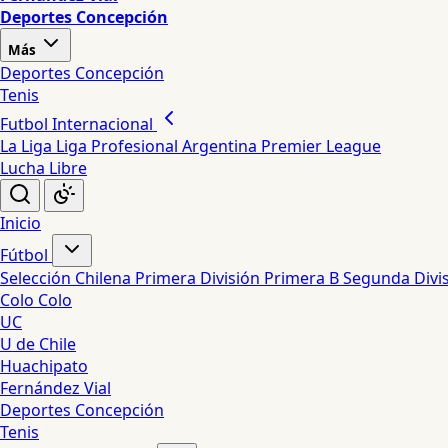
Deportes Concepción
Más
Deportes Concepción
Tenis
Futbol Internacional
La Liga
Liga Profesional Argentina
Premier League
Lucha Libre
Inicio
Fútbol
Selección Chilena
Primera División
Primera B
Segunda Divi
Colo Colo
UC
U de Chile
Huachipato
Fernández Vial
Deportes Concepción
Tenis