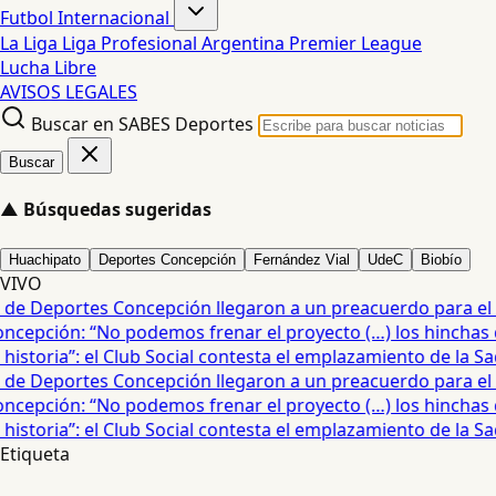
Futbol Internacional
La Liga
Liga Profesional Argentina
Premier League
Lucha Libre
AVISOS LEGALES
Buscar en SABES Deportes
Buscar
▲
Búsquedas sugeridas
Huachipato
Deportes Concepción
Fernández Vial
UdeC
Biobío
VIVO
de Deportes Concepción llegaron a un preacuerdo para el 
pción: “No podemos frenar el proyecto (…) los hinchas quie
istoria”: el Club Social contesta el emplazamiento de la Sa
de Deportes Concepción llegaron a un preacuerdo para el 
pción: “No podemos frenar el proyecto (…) los hinchas quie
istoria”: el Club Social contesta el emplazamiento de la Sa
Etiqueta