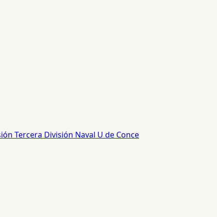
sión
Tercera División
Naval
U de Conce