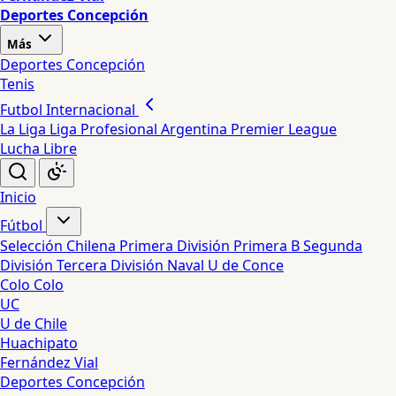
Deportes Concepción
Más
Deportes Concepción
Tenis
Futbol Internacional
La Liga
Liga Profesional Argentina
Premier League
Lucha Libre
Inicio
Fútbol
Selección Chilena
Primera División
Primera B
Segunda
División
Tercera División
Naval
U de Conce
Colo Colo
UC
U de Chile
Huachipato
Fernández Vial
Deportes Concepción