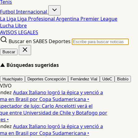
Tenis
Futbol Internacional
La Liga
Liga Profesional Argentina
Premier League
Lucha Libre
AVISOS LEGALES
Buscar en SABES Deportes
Buscar
▲
Búsquedas sugeridas
Huachipato
Deportes Concepción
Fernández Vial
UdeC
Biobío
VIVO
andez
Audax Italiano logró la épica y venció a
ma en Brasil por Copa Sudamericana •
pectador de lujo: Carlo Ancelotti verá el
que entre Universidad de Chile y Botafogo por
es •
andez
Audax Italiano logró la épica y venció a
ma en Brasil por Copa Sudamericana •