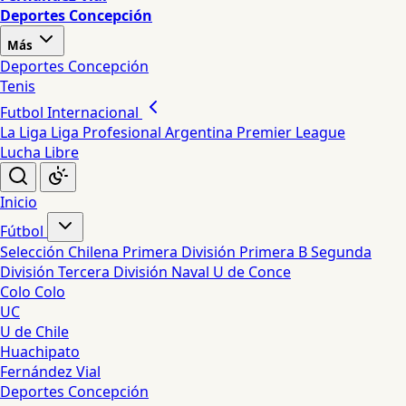
Deportes Concepción
Más
Deportes Concepción
Tenis
Futbol Internacional
La Liga
Liga Profesional Argentina
Premier League
Lucha Libre
Inicio
Fútbol
Selección Chilena
Primera División
Primera B
Segunda
División
Tercera División
Naval
U de Conce
Colo Colo
UC
U de Chile
Huachipato
Fernández Vial
Deportes Concepción