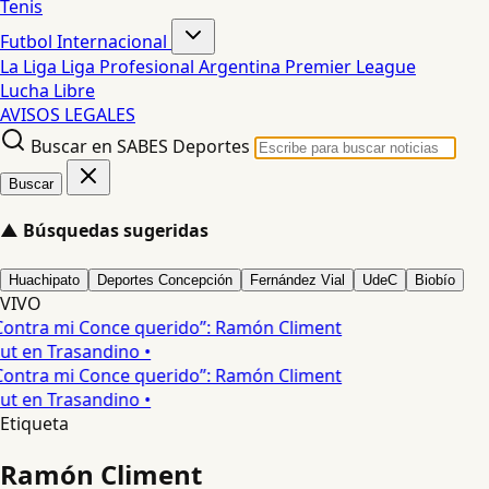
Tenis
Futbol Internacional
La Liga
Liga Profesional Argentina
Premier League
Lucha Libre
AVISOS LEGALES
Buscar en SABES Deportes
Buscar
▲
Búsquedas sugeridas
Huachipato
Deportes Concepción
Fernández Vial
UdeC
Biobío
VIVO
Contra mi Conce querido”: Ramón Climent
but en Trasandino •
Contra mi Conce querido”: Ramón Climent
but en Trasandino •
Etiqueta
Ramón Climent