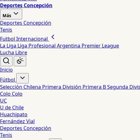
Deportes Concepción
Más
Deportes Concepción
Tenis
Futbol Internacional
La Liga
Liga Profesional Argentina
Premier League
Lucha Libre
Inicio
Fútbol
Selección Chilena
Primera División
Primera B
Segunda Divi
Colo Colo
UC
U de Chile
Huachipato
Fernández Vial
Deportes Concepción
Tenis