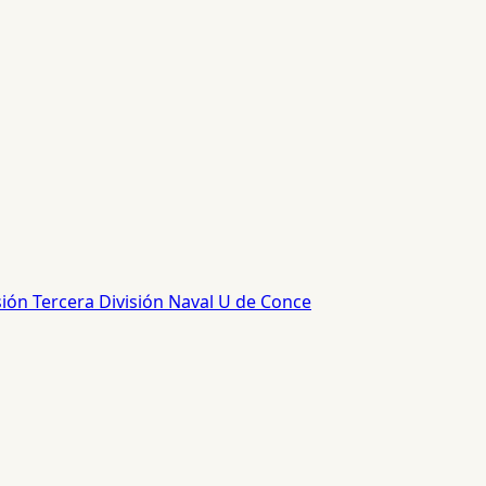
sión
Tercera División
Naval
U de Conce