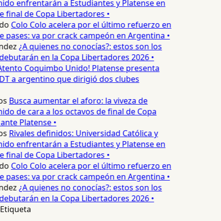
do enfrentarán a Estudiantes y Platense en
e final de Copa Libertadores •
do
Colo Colo acelera por el último refuerzo en
 pases: va por crack campeón en Argentina •
ndez
¿A quienes no conocías?: estos son los
ebutarán en la Copa Libertadores 2026 •
Atento Coquimbo Unido! Platense presenta
 a argentino que dirigió dos clubes
os
Busca aumentar el aforo: la viveza de
o de cara a los octavos de final de Copa
ante Platense •
os
Rivales definidos: Universidad Católica y
do enfrentarán a Estudiantes y Platense en
e final de Copa Libertadores •
do
Colo Colo acelera por el último refuerzo en
 pases: va por crack campeón en Argentina •
ndez
¿A quienes no conocías?: estos son los
ebutarán en la Copa Libertadores 2026 •
Etiqueta