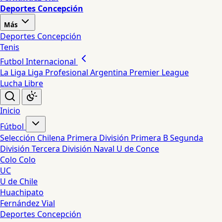
Deportes Concepción
Más
Deportes Concepción
Tenis
Futbol Internacional
La Liga
Liga Profesional Argentina
Premier League
Lucha Libre
Inicio
Fútbol
Selección Chilena
Primera División
Primera B
Segunda
División
Tercera División
Naval
U de Conce
Colo Colo
UC
U de Chile
Huachipato
Fernández Vial
Deportes Concepción