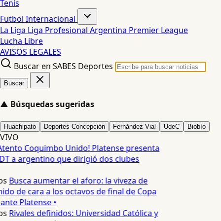
Tenis
Futbol Internacional
La Liga
Liga Profesional Argentina
Premier League
Lucha Libre
AVISOS LEGALES
Buscar en SABES Deportes
Buscar
▲
Búsquedas sugeridas
Huachipato
Deportes Concepción
Fernández Vial
UdeC
Biobío
VIVO
Atento Coquimbo Unido! Platense presenta
 a argentino que dirigió dos clubes
os
Busca aumentar el aforo: la viveza de
o de cara a los octavos de final de Copa
ante Platense •
os
Rivales definidos: Universidad Católica y